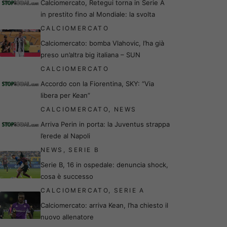
Calciomercato, Retegui torna in Serie A
in prestito fino al Mondiale: la svolta
CALCIOMERCATO
Calciomercato: bomba Vlahovic, l’ha già
preso un’altra big italiana – SUN
CALCIOMERCATO
Accordo con la Fiorentina, SKY: “Via
libera per Kean”
CALCIOMERCATO
,
NEWS
Arriva Perin in porta: la Juventus strappa
l’erede al Napoli
NEWS
,
SERIE B
Serie B, 16 in ospedale: denuncia shock,
cosa è successo
CALCIOMERCATO
,
SERIE A
Calciomercato: arriva Kean, l’ha chiesto il
nuovo allenatore