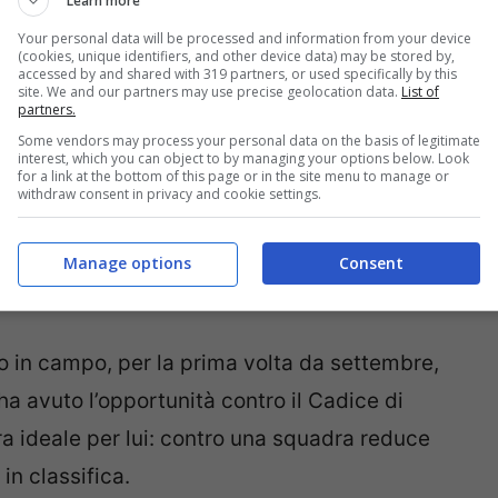
Learn more
Your personal data will be processed and information from your device
(cookies, unique identifiers, and other device data) may be stored by,
accessed by and shared with 319 partners, or used specifically by this
site. We and our partners may use precise geolocation data.
List of
partners.
Some vendors may process your personal data on the basis of legitimate
interest, which you can object to by managing your options below. Look
for a link at the bottom of this page or in the site menu to manage or
withdraw consent in privacy and cookie settings.
Manage options
Consent
so in campo, per la prima volta da settembre,
 ha avuto l’opportunità contro il Cadice di
era ideale per lui: contro una squadra reduce
 in classifica.