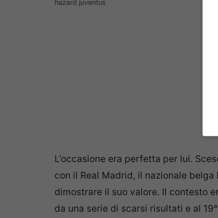
hazard juventus
L’occasione era perfetta per lui. Sce
con il Real Madrid, il nazionale belga
dimostrare il suo valore. Il contesto 
da una serie di scarsi risultati e al 19°