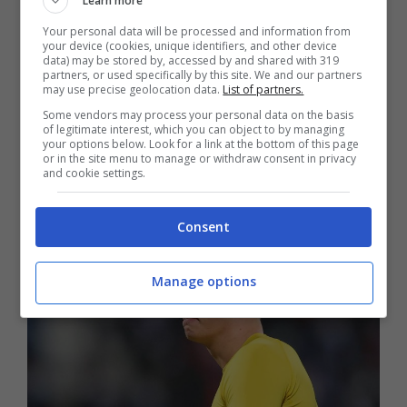
Learn more
Your personal data will be processed and information from
Erling Haaland al Bayern Monaco?
“Non lo
your device (cookies, unique identifiers, and other device
data) may be stored by, accessed by and shared with 319
partners, or used specifically by this site. We and our partners
prenderemo, abbiamo già il miglior
may use precise geolocation data.
List of partners.
attaccante al mondo”.
Some vendors may process your personal data on the basis
of legitimate interest, which you can object to by managing
your options below. Look for a link at the bottom of this page
or in the site menu to manage or withdraw consent in privacy
LEGGI ANCHE >>>
Calciomercato
and cookie settings.
Juventus, sogno Haaland: le ultime
Consent
Manage options