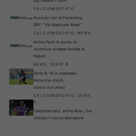
big italiana – SUN
CALCIOMERCATO
Accordo con la Fiorentina,
SKY: “Via libera per Kean”
CALCIOMERCATO
,
NEWS
Arriva Perin in porta: la
Juventus strappa l’erede al
Napoli
NEWS
,
SERIE B
Serie B, 16 in ospedale:
denuncia shock,
cosa è successo
CALCIOMERCATO
,
SERIE
A
Calciomercato: arriva Kean, l’ha
chiesto il nuovo allenatore