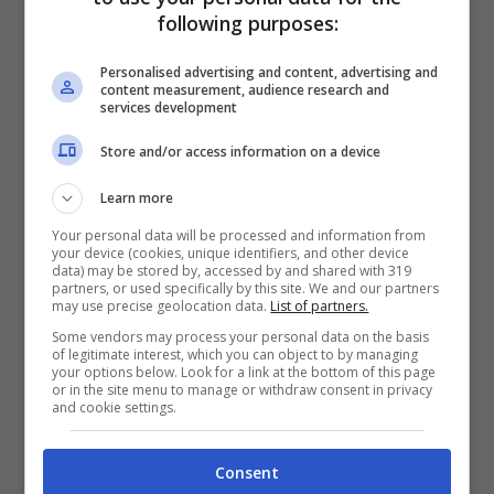
following purposes:
Personalised advertising and content, advertising and
content measurement, audience research and
services development
Store and/or access information on a device
Learn more
Your personal data will be processed and information from
your device (cookies, unique identifiers, and other device
data) may be stored by, accessed by and shared with 319
partners, or used specifically by this site. We and our partners
may use precise geolocation data.
List of partners.
Some vendors may process your personal data on the basis
POTREBBE INTERESSARTI ANCHE >>>
of legitimate interest, which you can object to by managing
your options below. Look for a link at the bottom of this page
Calciomercato Juve: colpo da Raiola
or in the site menu to manage or withdraw consent in privacy
and cookie settings.
Consent
Calciomercato Lazio Luis Alberto Juventus