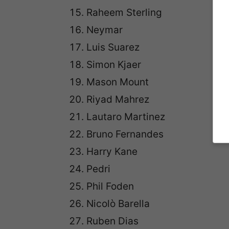
Raheem Sterling
Neymar
Luis Suarez
Simon Kjaer
Mason Mount
Riyad Mahrez
Lautaro Martinez
Bruno Fernandes
Harry Kane
Pedri
Phil Foden
Nicolò Barella
Ruben Dias