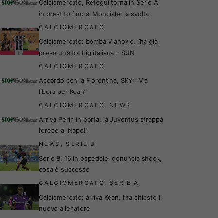
Calciomercato, Retegui torna in Serie A
in prestito fino al Mondiale: la svolta
CALCIOMERCATO
Calciomercato: bomba Vlahovic, l’ha già
preso un’altra big italiana – SUN
CALCIOMERCATO
Accordo con la Fiorentina, SKY: “Via
libera per Kean”
CALCIOMERCATO
,
NEWS
Arriva Perin in porta: la Juventus strappa
l’erede al Napoli
NEWS
,
SERIE B
Serie B, 16 in ospedale: denuncia shock,
cosa è successo
CALCIOMERCATO
,
SERIE A
Calciomercato: arriva Kean, l’ha chiesto il
nuovo allenatore