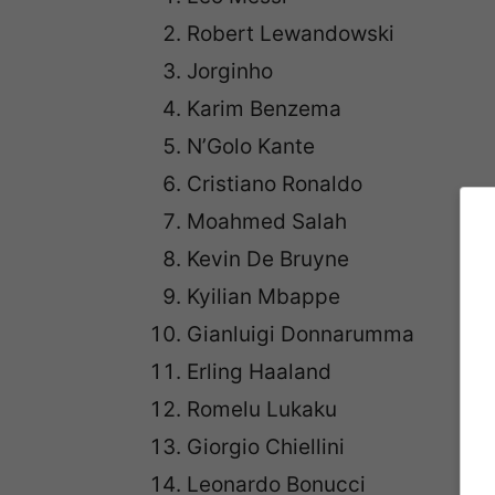
Robert Lewandowski
Jorginho
Karim Benzema
N’Golo Kante
Cristiano Ronaldo
Moahmed Salah
Kevin De Bruyne
Kyilian Mbappe
Gianluigi Donnarumma
Erling Haaland
Romelu Lukaku
Giorgio Chiellini
Leonardo Bonucci