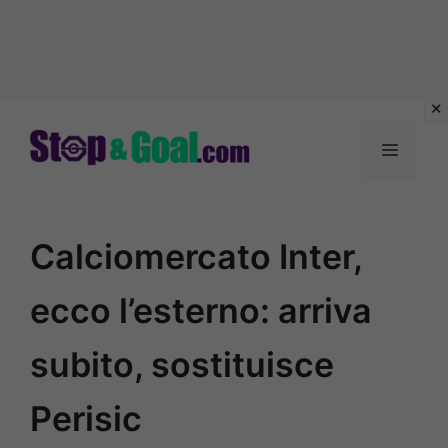
Vai
al
Menu
contenuto
Calciomercato Inter,
ecco l’esterno: arriva
subito, sostituisce
Perisic