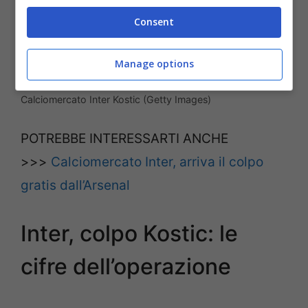
Consent
Manage options
Calciomercato Inter Kostic (Getty Images)
POTREBBE INTERESSARTI ANCHE
>>>
Calciomercato Inter, arriva il colpo
gratis dall’Arsenal
Inter, colpo Kostic: le
cifre dell’operazione