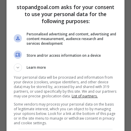
stopandgoal.com asks for your consent
to use your personal data for the
L’Inter segue Kostic ormai da tempo ed è
following purposes:
lui l’indiziato numero uno per il mercato di
Personalised advertising and content, advertising and
gennaio. Molto dipenderà ovviamente
content measurement, audience research and
services development
dalle cessioni, tra cui quella di Perisic che,
a questo punto, arriverebbe subito.
Store and/or access information on a device
L’intenzione dell’Inter è quella di
Learn more
guadagnarci qualcosa proprio sul croato,
Your personal data will be processed and information from
your device (cookies, unique identifiers, and other device
senza perderlo a zero a fine stagione.
data) may be stored by, accessed by and shared with 319
partners, or used specifically by this site. We and our partners
may use precise geolocation data.
List of partners.
Some vendors may process your personal data on the basis
of legitimate interest, which you can object to by managing
your options below. Look for a link at the bottom of this page
or in the site menu to manage or withdraw consent in privacy
and cookie settings.