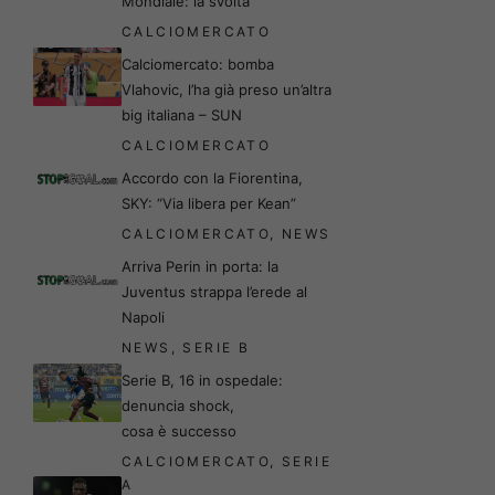
Mondiale: la svolta
CALCIOMERCATO
Calciomercato: bomba
Vlahovic, l’ha già preso un’altra
big italiana – SUN
CALCIOMERCATO
Accordo con la Fiorentina,
SKY: “Via libera per Kean”
CALCIOMERCATO
,
NEWS
Arriva Perin in porta: la
Juventus strappa l’erede al
Napoli
NEWS
,
SERIE B
Serie B, 16 in ospedale:
denuncia shock,
cosa è successo
CALCIOMERCATO
,
SERIE
A