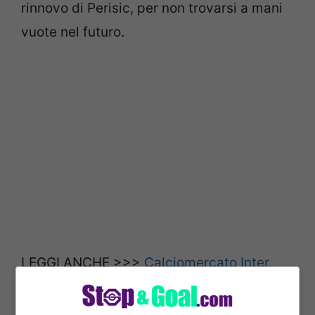
rinnovo di Perisic, per non trovarsi a mani
vuote nel futuro.
LEGGI ANCHE >>>
Calciomercato Inter,
colpo in attacco a gennaio: annuncio in
diretta