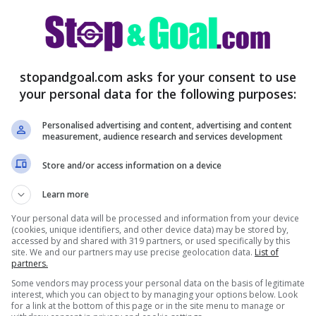
olpo Kvaratskhelia: c’è
stopandgoal.com asks for your consent to use
a per il futuro.
Il giovanissimo talento
your personal data for the following purposes:
stazioni incredibili negli ultimi mesi e ora è
Personalised advertising and content, advertising and content
measurement, audience research and services development
Store and/or access information on a device
Learn more
Your personal data will be processed and information from your device
(cookies, unique identifiers, and other device data) may be stored by,
accessed by and shared with 319 partners, or used specifically by this
site. We and our partners may use precise geolocation data.
List of
partners.
Some vendors may process your personal data on the basis of legitimate
interest, which you can object to by managing your options below. Look
for a link at the bottom of this page or in the site menu to manage or