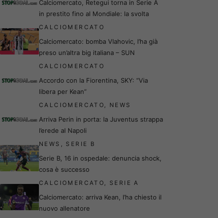
Calciomercato, Retegui torna in Serie A
in prestito fino al Mondiale: la svolta
CALCIOMERCATO
Calciomercato: bomba Vlahovic, l’ha già
preso un’altra big italiana – SUN
CALCIOMERCATO
Accordo con la Fiorentina, SKY: “Via
libera per Kean”
CALCIOMERCATO
,
NEWS
Arriva Perin in porta: la Juventus strappa
l’erede al Napoli
NEWS
,
SERIE B
Serie B, 16 in ospedale: denuncia shock,
cosa è successo
CALCIOMERCATO
,
SERIE A
Calciomercato: arriva Kean, l’ha chiesto il
nuovo allenatore