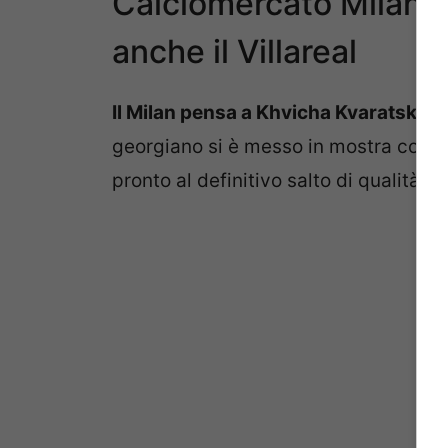
Calciomercato Milan, c
anche il Villareal
Il Milan pensa a Khvicha Kvaratskheli
georgiano si è messo in mostra con pre
pronto al definitivo salto di qualità.