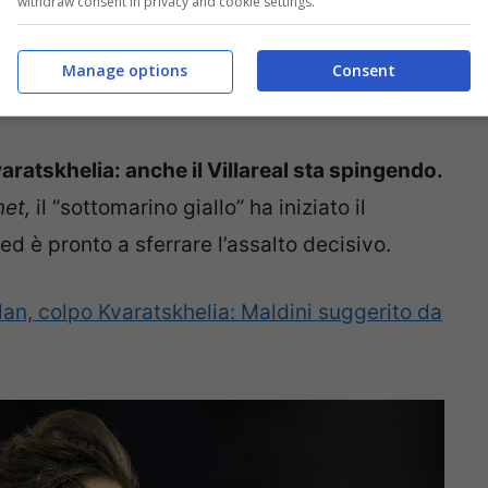
withdraw consent in privacy and cookie settings.
 messo in mostra qualità che lo hanno messo
Manage options
Consent
Kvaratskhelia: anche il Villareal sta spingendo.
net,
il “sottomarino giallo” ha iniziato il
d è pronto a sferrare l’assalto decisivo.
an, colpo Kvaratskhelia: Maldini suggerito da