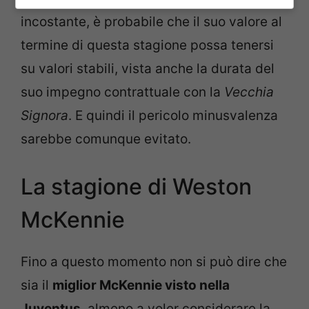
incostante, è probabile che il suo valore al
termine di questa stagione possa tenersi
su valori stabili, vista anche la durata del
suo impegno contrattuale con la
Vecchia
Signora
. E quindi il pericolo minusvalenza
sarebbe comunque evitato.
La stagione di Weston
McKennie
Fino a questo momento non si può dire che
sia il
miglior McKennie visto nella
Juventus
, almeno a voler considerare la