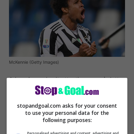
McKennie (Getty Images)
Ad oggi ne vale altrettanti, ma non è detto
che il club non possa comunque fare un
buon affare trattenendolo. Qualora
stopandgoal.com asks for your consent
continuasse così allora nulla questio, il
to use your personal data for the
following purposes:
club si ritrovebbere un centrocampista
all’altezze delle aspettative di tecnico e
Personalised advertising and content, advertising and