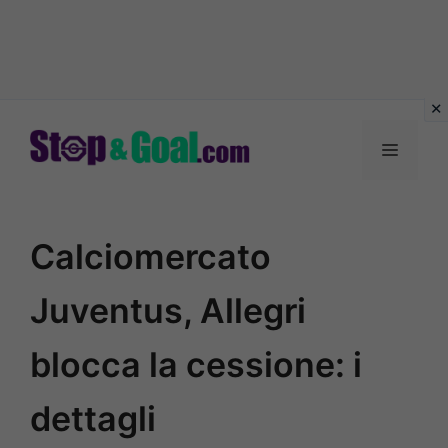
Vai
al
Menu
contenuto
Calciomercato
Juventus, Allegri
blocca la cessione: i
dettagli