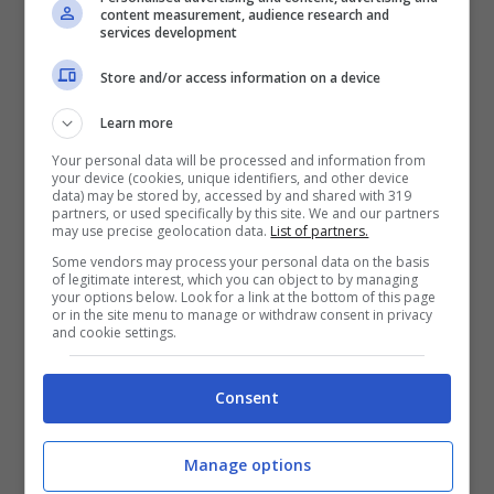
content measurement, audience research and
tifosi.
services development
Store and/or access information on a device
Learn more
Your personal data will be processed and information from
your device (cookies, unique identifiers, and other device
data) may be stored by, accessed by and shared with 319
partners, or used specifically by this site. We and our partners
may use precise geolocation data.
List of partners.
Some vendors may process your personal data on the basis
of legitimate interest, which you can object to by managing
your options below. Look for a link at the bottom of this page
or in the site menu to manage or withdraw consent in privacy
and cookie settings.
POTREBBE INTERESSARTI ANCHE >>
Per
Consent
Allegri è “bravo”: ecco il nuovo bomber
Manage options
Se invece dovesse tornare ad essere