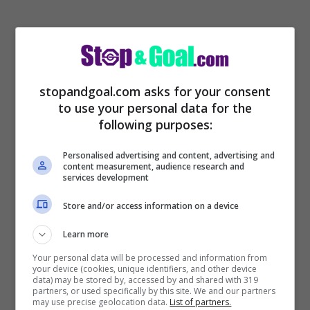
stopandgoal.com asks for your consent
Zidane non ha avuto l’opportunità di
to use your personal data for the
vestire i colori del Marsiglia
, ma ha avuto
following purposes:
l’occasione di giocare al Vélodrome. Era
Personalised advertising and content, advertising and
agli inizi e ha un aneddoto molto specifico
content measurement, audience research and
services development
su uno dei suoi scontri lì: “
Ricordo una
Store and/or access information on a device
partita a Marsiglia, a quel tempo Franz
Learn more
Beckenbauer era l’allenatore dell’OM, ​​e
Your personal data will be processed and information from
abbiamo vinto 1-0. È un ricordo sacro,
your device (cookies, unique identifiers, and other device
data) may be stored by, accessed by and shared with 319
visto che è un campo molto speciale per
partners, or used specifically by this site. We and our partners
may use precise geolocation data.
List of partners.
me
“.