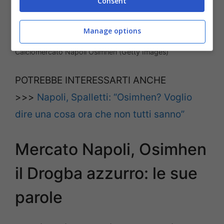
Consent
Manage options
Calciomercato Napoli Osimhen (Getty Images)
POTREBBE INTERESSARTI ANCHE
>>>
Napoli, Spalletti: “Osimhen? Voglio
dire una cosa ora che non tutti sanno”
Mercato Napoli, Osimhen
il Drogba azzurro: le sue
parole