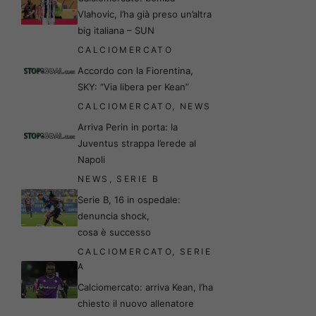
Vlahovic, l’ha già preso un’altra
big italiana – SUN
CALCIOMERCATO
Accordo con la Fiorentina,
SKY: “Via libera per Kean”
CALCIOMERCATO
,
NEWS
Arriva Perin in porta: la
Juventus strappa l’erede al
Napoli
NEWS
,
SERIE B
Serie B, 16 in ospedale:
denuncia shock,
cosa è successo
CALCIOMERCATO
,
SERIE
A
Calciomercato: arriva Kean, l’ha
chiesto il nuovo allenatore