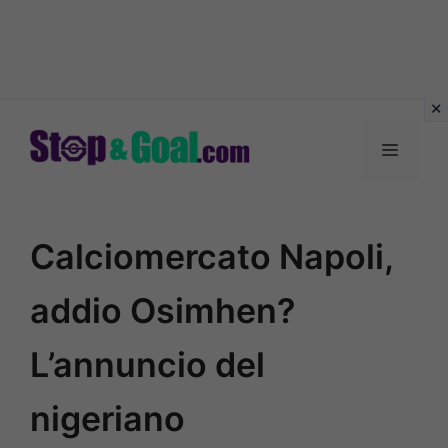
Vai
al
Menu
contenuto
Calciomercato Napoli,
addio Osimhen?
L’annuncio del
nigeriano