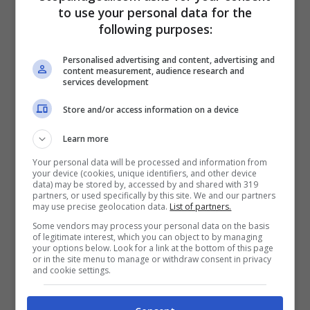
to use your personal data for the
following purposes:
Personalised advertising and content, advertising and
content measurement, audience research and
services development
Store and/or access information on a device
LEGGI ANCHE >>>
Calciomercato Napoli,
Learn more
Osimhen nel mirino: clamoroso intreccio
Your personal data will be processed and information from
con la Juve
your device (cookies, unique identifiers, and other device
data) may be stored by, accessed by and shared with 319
partners, or used specifically by this site. We and our partners
may use precise geolocation data.
List of partners.
Some vendors may process your personal data on the basis
of legitimate interest, which you can object to by managing
your options below. Look for a link at the bottom of this page
or in the site menu to manage or withdraw consent in privacy
and cookie settings.