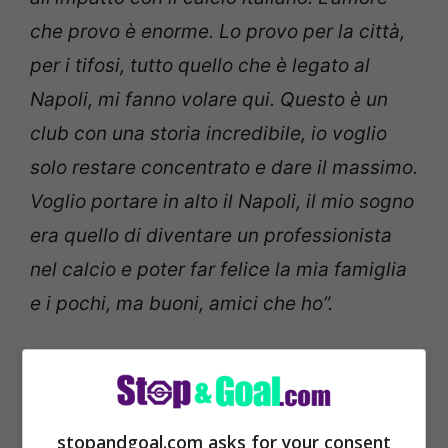
che provo è enorme. Lo provo per la città,
per i tifosi, tutto quello che è legato al
Napoli, mi fanno volare qui. Questo è un
club con una storia incredibile, io voglio
solo restare concentrato e dare il massimo.
Voglio portare in alto il Napoli, il mio sogno
era quello di diventare un professionista
nel calcio e poter far felice la mia famiglia
e i pochi, ma buoni, amici che ho”.
stopandgoal.com asks for your consent