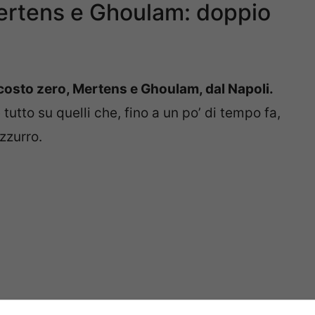
Mertens e Ghoulam: doppio
costo zero, Mertens e Ghoulam, dal Napoli.
 tutto su quelli che, fino a un po’ di tempo fa,
zzurro.