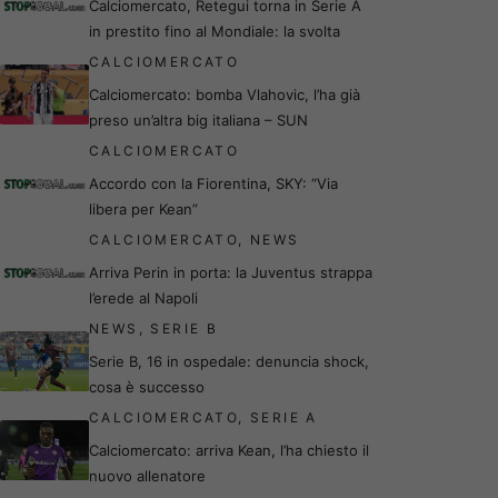
Calciomercato, Retegui torna in Serie A
in prestito fino al Mondiale: la svolta
CALCIOMERCATO
Calciomercato: bomba Vlahovic, l’ha già
preso un’altra big italiana – SUN
CALCIOMERCATO
Accordo con la Fiorentina, SKY: “Via
libera per Kean”
CALCIOMERCATO
,
NEWS
Arriva Perin in porta: la Juventus strappa
l’erede al Napoli
NEWS
,
SERIE B
Serie B, 16 in ospedale: denuncia shock,
cosa è successo
CALCIOMERCATO
,
SERIE A
Calciomercato: arriva Kean, l’ha chiesto il
nuovo allenatore