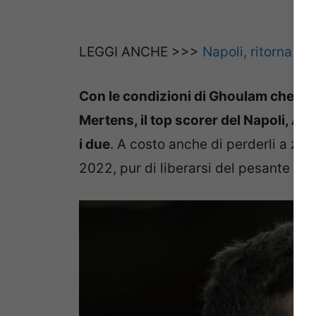
LEGGI ANCHE >>>
Napoli, ritorna il
Con le condizioni di Ghoulam che non
Mertens, il top scorer del Napoli, Au
i due
. A costo anche di perderli a zer
2022, pur di liberarsi del pesante ing