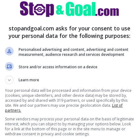
 grande campione: scelta di cuore
stopandgoal.com asks for your consent to use
your personal data for the following purposes:
 convincono più e l’età che avanza di Dries
Personalised advertising and content, advertising and content
relio De Laurentiis sarebbe pronto a salutare
measurement, audience research and services development
o, quando il contratto scadrà nel 30 giugno
Store and/or access information on a device
aggio.
Learn more
Your personal data will be processed and information from your device
(cookies, unique identifiers, and other device data) may be stored by,
accessed by and shared with 319 partners, or used specifically by this
site. We and our partners may use precise geolocation data.
List of
partners.
Some vendors may process your personal data on the basis of legitimate
interest, which you can object to by managing your options below. Look
for a link at the bottom of this page or in the site menu to manage or
withdraw consent in privacy and cookie settings.