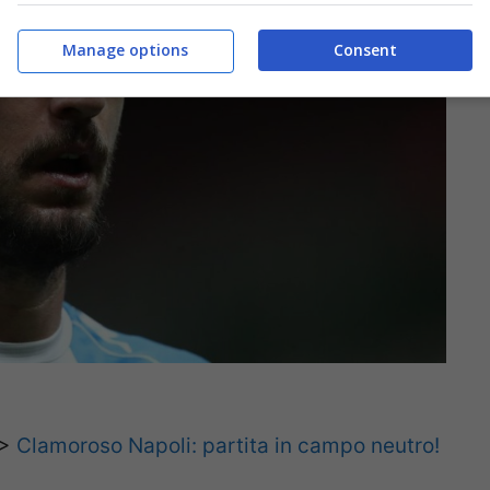
Manage options
Consent
>
Clamoroso Napoli: partita in campo neutro!