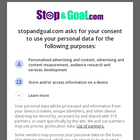
stopandgoal.com asks for your consent
Stando a quanto riferisce
todofichajes.net,
to use your personal data for the
la Juventus vuole fare sul serio per
following purposes:
Mendy.
La dirigenza bianconera vuole
Personalised advertising and content, advertising and
content measurement, audience research and
approfittare dello stato d’animo del classe
services development
’95 e portarlo in Serie A.
Store and/or access information on a device
Learn more
Mendy è considerato dalla Juventus come
Your personal data will be processed and information from
il perfetto sostituto di Alex Sandro.
Il
your device (cookies, unique identifiers, and other device
data) may be stored by, accessed by and shared with 319
brasiliano è avanti con l’età e non
partners, or used specifically by this site. We and our partners
may use precise geolocation data.
List of partners.
garantisce più la solidità dei primi anni
Some vendors may process your personal data on the basis
bianconeri.
of legitimate interest, which you can object to by managing