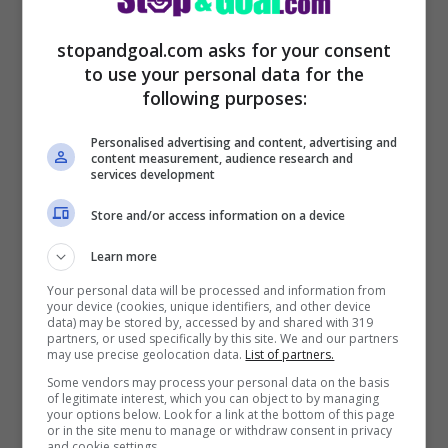
squadra che lotta proprio per la
stopandgoal.com asks for your consent
Champions League, giocando ancora la
to use your personal data for the
stessa competizione. E
la Juventus fa al
following purposes:
caso di Bernardo Silva, primo obiettivo
Personalised advertising and content, advertising and
per la trequarti di Agnelli e Cherubini
.
content measurement, audience research and
services development
Store and/or access information on a device
Learn more
Your personal data will be processed and information from
your device (cookies, unique identifiers, and other device
data) may be stored by, accessed by and shared with 319
partners, or used specifically by this site. We and our partners
may use precise geolocation data.
List of partners.
Some vendors may process your personal data on the basis
of legitimate interest, which you can object to by managing
your options below. Look for a link at the bottom of this page
or in the site menu to manage or withdraw consent in privacy
and cookie settings.