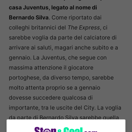
casa Juventus, legato al nome di
Bernardo Silva
. Come riportato dai
colleghi britannici del
The Express
, ci
sarebbe voglia da parte del calciatore di
arrivare ai saluti, magari anche subito e a
gennaio. La Juventus, che segue con
massima attenzione il giocatore
portoghese, da diverso tempo, sarebbe
molto attenta proprio se a gennaio
dovesse succedere qualcosa di
importante, tra le uscite del City. La voglia
da parte di Bernardo Silva sarebbe quella
di tornare a sentirsi importante, in una