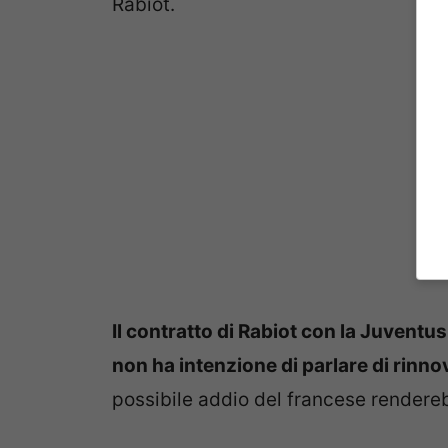
Rabiot.
Il contratto di Rabiot con la Juventu
non ha intenzione di parlare di rinno
possibile addio del francese render