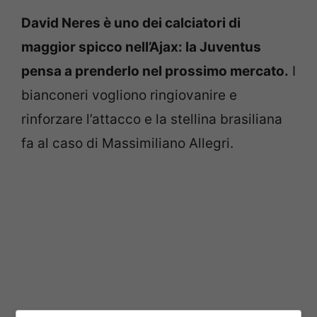
David Neres è uno dei calciatori di
maggior spicco nell’Ajax: la Juventus
pensa a prenderlo nel prossimo mercato.
I
bianconeri vogliono ringiovanire e
rinforzare l’attacco e la stellina brasiliana
fa al caso di Massimiliano Allegri.