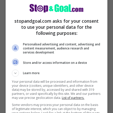
All’Ajax non sta trovando molto spazio e la
stopandgoal.com asks for your consent
to use your personal data for the
Juve intende inserirsi per Neres e
following purposes:
anticipare le scelte di mercato
. Il classe
Personalised advertising and content, advertising and
’97 ha un sinistro molto importante e dopo
content measurement, audience research and
services development
l’acquisto di Kaio Jorge potrebbe
Store and/or access information on a device
aumentare la classe carioca in Serie A.
Learn more
Con Chiesa, Dybala, Neres, Kean, Morata e
Your personal data will be processed and information from
your device (cookies, unique identifiers, and other device
Kaio Jorge, la Juventus vuole costruire
data) may be stored by, accessed by and shared with 319
partners, or used specifically by this site. We and our partners
uno dei migliori attacchi d’Europa.
may use precise geolocation data.
List of partners.
Some vendors may process your personal data on the basis
of legitimate interest, which you can object to by managing
LEGGI ANCHE >>>
Mercato Juve: arriva
your options below. Look for a link at the bottom of this page