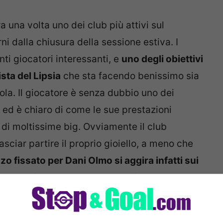
 una volta uno dei club più attivi sul
ni dalla chiusura della sessione estiva. I
ti giocatori interessanti, e
uno degli obiettivi
sta del Lipsia
che sta facendo benissimo sia
la. Il giocatore è senza dubbio uno dei
o, ed è chiaro di come le sue prestazioni
 di moltissime big. Ovviamente il club
asciar partire il proprio gioiello, a meno che
zzo fissato per Dani Olmo si aggira infatti sui
a, e che diventerebbe abbordabile per la
 cessione importante. Dalla Spagna, più
rò: anche la Juventus è pronta a piombare