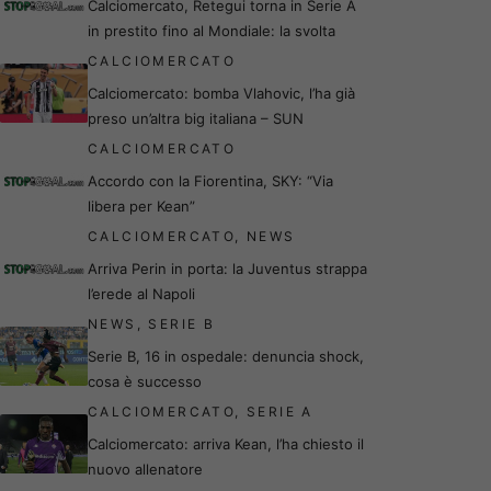
Calciomercato, Retegui torna in Serie A
in prestito fino al Mondiale: la svolta
CALCIOMERCATO
Calciomercato: bomba Vlahovic, l’ha già
preso un’altra big italiana – SUN
CALCIOMERCATO
Accordo con la Fiorentina, SKY: “Via
libera per Kean”
CALCIOMERCATO
,
NEWS
Arriva Perin in porta: la Juventus strappa
l’erede al Napoli
NEWS
,
SERIE B
Serie B, 16 in ospedale: denuncia shock,
cosa è successo
CALCIOMERCATO
,
SERIE A
Calciomercato: arriva Kean, l’ha chiesto il
nuovo allenatore