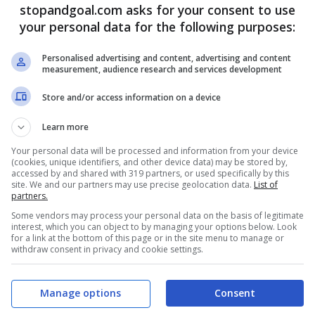
stopandgoal.com asks for your consent to use
your personal data for the following purposes:
ano
e non solo:
CLICCA QUI!
Personalised advertising and content, advertising and content
measurement, audience research and services development
ncorrenza big per un super
Store and/or access information on a device
Learn more
Your personal data will be processed and information from your device
(cookies, unique identifiers, and other device data) may be stored by,
accessed by and shared with 319 partners, or used specifically by this
site. We and our partners may use precise geolocation data.
List of
partners.
Some vendors may process your personal data on the basis of legitimate
interest, which you can object to by managing your options below. Look
for a link at the bottom of this page or in the site menu to manage or
withdraw consent in privacy and cookie settings.
Manage options
Consent