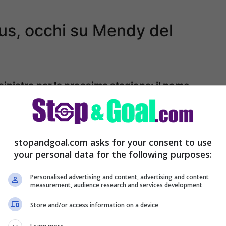
us, occhi su Mendy del
inistro per la prossima stagione: il nome
dy del Real Madrid.
L’esterno francese è in
iuscito a dimostrare a pieno il suo valore ed è
anconeri.
stopandgoal.com asks for your consent to use
your personal data for the following purposes:
Personalised advertising and content, advertising and content
measurement, audience research and services development
Store and/or access information on a device