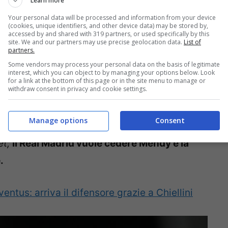
Learn more
Your personal data will be processed and information from your device
(cookies, unique identifiers, and other device data) may be stored by,
accessed by and shared with 319 partners, or used specifically by this
site. We and our partners may use precise geolocation data.
List of
partners.
Some vendors may process your personal data on the basis of legitimate
interest, which you can object to by managing your options below. Look
un super colpo sia per il presente che in
for a link at the bottom of this page or in the site menu to manage or
withdraw consent in privacy and cookie settings.
 giro della Nazionale e rappresenta un ottimo
e e in scadenza nel 2023.
Manage options
Consent
et,
il Real Madrid vuole cedere Mendy e la
.
ntus: arriva il difensore grazie a Chiellini