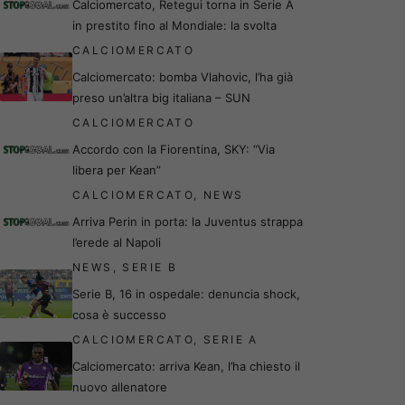
Calciomercato, Retegui torna in Serie A
in prestito fino al Mondiale: la svolta
CALCIOMERCATO
Calciomercato: bomba Vlahovic, l’ha già
preso un’altra big italiana – SUN
CALCIOMERCATO
Accordo con la Fiorentina, SKY: “Via
libera per Kean”
CALCIOMERCATO
,
NEWS
Arriva Perin in porta: la Juventus strappa
l’erede al Napoli
NEWS
,
SERIE B
Serie B, 16 in ospedale: denuncia shock,
cosa è successo
CALCIOMERCATO
,
SERIE A
Calciomercato: arriva Kean, l’ha chiesto il
nuovo allenatore