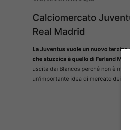
Calciomercato Juvent
Real Madrid
La Juventus vuole un nuovo terzino s
che stuzzica è quello di Ferland Men
uscita dai Blancos perché non è mai r
un’importante idea di mercato dei bi