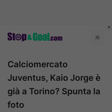
Vai
al
Menu
contenuto
Calciomercato
Juventus, Kaio Jorge è
già a Torino? Spunta la
foto