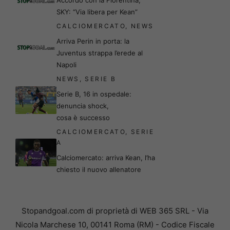
Accordo con la Fiorentina,
SKY: “Via libera per Kean”
CALCIOMERCATO
,
NEWS
Arriva Perin in porta: la
Juventus strappa l’erede al
Napoli
NEWS
,
SERIE B
Serie B, 16 in ospedale:
denuncia shock,
cosa è successo
CALCIOMERCATO
,
SERIE
A
Calciomercato: arriva Kean, l’ha
chiesto il nuovo allenatore
Stopandgoal.com di proprietà di WEB 365 SRL - Via
Nicola Marchese 10, 00141 Roma (RM) - Codice Fiscale