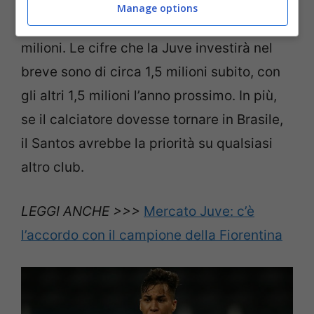
potrebbe recarsi in Italia per chiudere
Manage options
l’accordo che prevede una cifra totale di 4
milioni. Le cifre che la Juve investirà nel
breve sono di circa 1,5 milioni subito, con
gli altri 1,5 milioni l’anno prossimo. In più,
se il calciatore dovesse tornare in Brasile,
il Santos avrebbe la priorità su qualsiasi
altro club.
LEGGI ANCHE >>>
Mercato Juve: c’è
l’accordo con il campione della Fiorentina