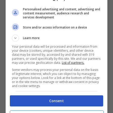
Personalised advertising and content, advertising and
content measurement, audience research and
services development
Store and/or access information on a device
Learn more
Your personal data will be processed and information from
your device (cookies, unique identifiers, and other device
data) may be stored by, accessed by and shared with 319
partners, or used specifically by this site. We and our partners
may use precise geolocation data.
List of partners.
Some vendors may process your personal data on the basis
of legitimate interest, which you can object to by managing
your options below. Look for a link at the bottom of this page
Juve, le cifre per Kaio Jorge –
I bianconeri
or in the site menu to manage or withdraw consent in privacy
and cookie settings.
hanno trovato l’accordo per il talentuoso
centravanti brasiliano. A metà della
Consent
prossima settimana il classe 2002