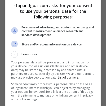
nuova esperienza in Italia. Allo stesso
stopandgoal.com asks for your consent
tempo però la Lazio vorrebbe chiudere per
to use your personal data for the
following purposes:
il prestito e obbligo di riscatto del
calciatore ed è una
formula con cui
il
Personalised advertising and content, advertising and
content measurement, audience research and
Wolfsburg aprirebbe alla cessione di
services development
Brekalo alla Lazio
.
Store and/or access information on a device
Learn more
Your personal data will be processed and information from
your device (cookies, unique identifiers, and other device
data) may be stored by, accessed by and shared with 319
partners, or used specifically by this site. We and our partners
may use precise geolocation data.
List of partners.
Some vendors may process your personal data on the basis
of legitimate interest, which you can object to by managing
your options below. Look for a link at the bottom of this page
or in the site menu to manage or withdraw consent in privacy
and cookie settings.