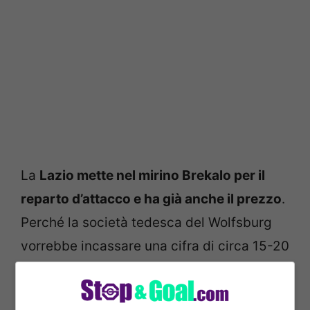
La
Lazio mette nel mirino Brekalo per il
reparto d’attacco e ha già anche il prezzo
.
Perché la società tedesca del Wolfsburg
vorrebbe incassare una cifra di circa 15-20
milioni di euro. Intanto, c’è anche già il sì
del calciatore che vorrebbe provare una