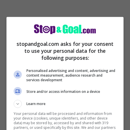
stopandgoal.com asks for your consent
to use your personal data for the
Italiano sta entrando nei piani di mercato
following purposes:
preparati dalla Fiorentina e ha chiesto
Personalised advertising and content, advertising and
l’innesto di Ricci.
Garantisce tempi e modi
content measurement, audience research and
services development
per iniziare l’azione dal basso che piace ad
Store and/or access information on a device
Italiano, ha geometrie e giusti tempi di
Learn more
gioco, sa fare dacollante tra centrocampo
Your personal data will be processed and information from
e difesa. Il tecnico che a breve firmerà con
your device (cookies, unique identifiers, and other device
data) may be stored by, accessed by and shared with 319
la Viola aveva già chiesto allo Spezia di
partners, or used specifically by this site. We and our partners