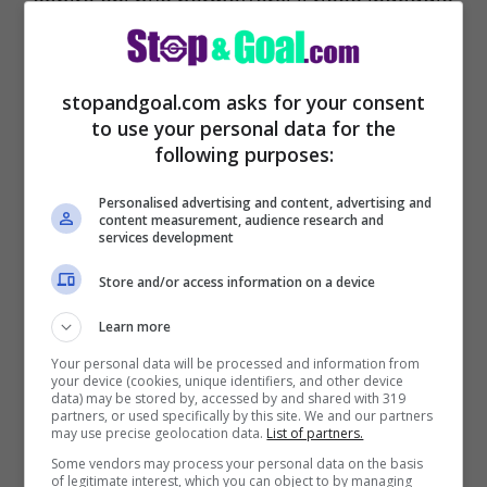
capire chi può permettersi il ricco ingaggio
da 7 milioni di euro a stagione. In Premier
League i movimenti più concreti sono
stopandgoal.com asks for your consent
arrivati da West Ham e Crystal Palace.
to use your personal data for the
following purposes:
Personalised advertising and content, advertising and
content measurement, audience research and
services development
Store and/or access information on a device
Learn more
Your personal data will be processed and information from
your device (cookies, unique identifiers, and other device
data) may be stored by, accessed by and shared with 319
partners, or used specifically by this site. We and our partners
may use precise geolocation data.
List of partners.
Some vendors may process your personal data on the basis
LEGGI ANCHE >>>
Mercato Juve, addio
of legitimate interest, which you can object to by managing