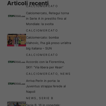
Articoli recenti
CALCIOMERCATO
Calciomercato, Retegui torna
in Serie A in prestito fino al
Mondiale: la svolta
CALCIOMERCATO
Calciomercato: bomba
Vlahovic, l’ha già preso un’altra
big italiana – SUN
CALCIOMERCATO
Accordo con la Fiorentina,
SKY: “Via libera per Kean”
CALCIOMERCATO
,
NEWS
Arriva Perin in porta: la
Juventus strappa l’erede al
Napoli
NEWS
,
SERIE B
Serie B, 16 in ospedale: