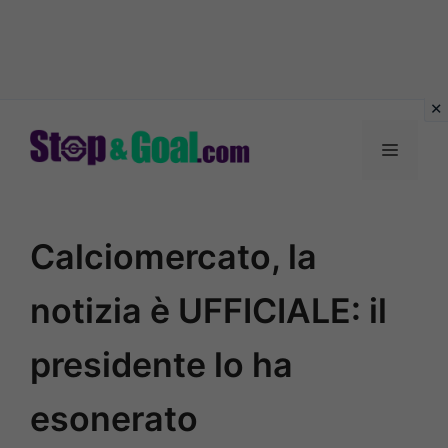
Vai
al
Menu
contenuto
Calciomercato, la
notizia è UFFICIALE: il
presidente lo ha
esonerato