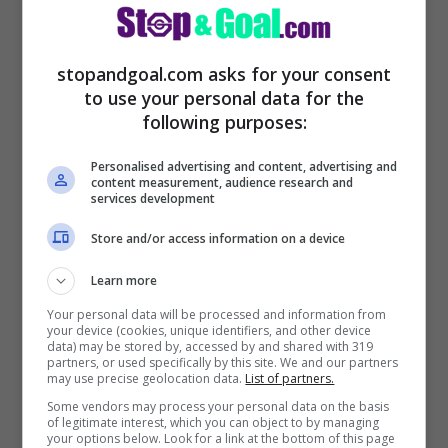
Marcello Carli è stato allontanato.
Le
colpe non sono state attribuite solamente
stopandgoal.com asks for your consent
to use your personal data for the
al mister, ma anche a chi lo ha scelto. Il
following purposes:
patron si è fidato ciecamente nelle qualità
dell’ex ds del Cagliari, ma la sua scelta di
Personalised advertising and content, advertising and
content measurement, audience research and
richiamare D’Aversa non è stata vincente.
services development
Subito dopo la notizia ufficiale del suo
Store and/or access information on a device
addio, è arrivata anche quella che
Learn more
comunica il suo successore: stiamo
Your personal data will be processed and information from
your device (cookies, unique identifiers, and other device
parlando di Mauro Pederzoli. Per
data) may be stored by, accessed by and shared with 319
partners, or used specifically by this site. We and our partners
quest’ultimo è una promozione, visto che
may use precise geolocation data.
List of partners.
dal 2019 si occupava dell’area scouting
Some vendors may process your personal data on the basis
of legitimate interest, which you can object to by managing
del club.
your options below. Look for a link at the bottom of this page