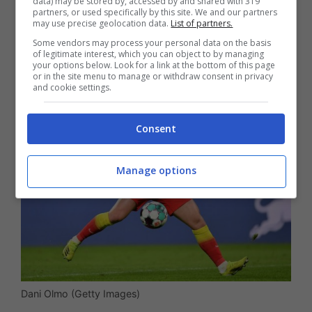
data) may be stored by, accessed by and shared with 319
partners, or used specifically by this site. We and our partners
LEGGI ANCHE >>>
Mercato Milan, colpo
may use precise geolocation data.
List of partners.
dal Manchester United
Some vendors may process your personal data on the basis
of legitimate interest, which you can object to by managing
your options below. Look for a link at the bottom of this page
or in the site menu to manage or withdraw consent in privacy
and cookie settings.
Consent
Manage options
Dani Olmo (Getty Images)