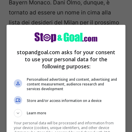
Bayern Monaco. Dani Olmo, dunque, è
tornato ad essere un nome in cima alla
lista dei desideri del Milan per il prossimo
mercato. In caso di addio di Ante Rebic,
Maldini andrà all’assalto del classe ’98.
stopandgoal.com asks for your consent
to use your personal data for the
following purposes:
Personalised advertising and content, advertising and
content measurement, audience research and
services development
Store and/or access information on a device
Learn more
Your personal data will be processed and information from
your device (cookies, unique identifiers, and other device