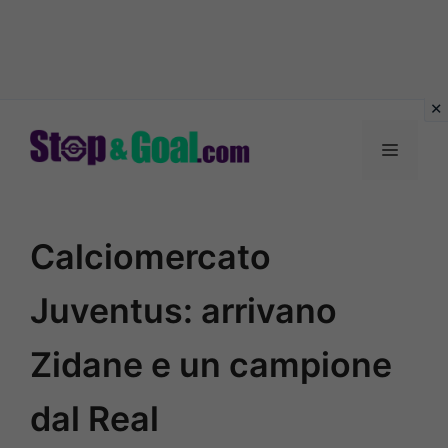
Vai
al
Menu
contenuto
Calciomercato
Juventus: arrivano
Zidane e un campione
dal Real