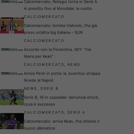
Calciomercato, Retegui torna in Serie A
in prestito fino al Mondiale: la svolta
CALCIOMERCATO
Calciomercato: bomba Vlahovic, l’ha già
preso un’altra big italiana – SUN
CALCIOMERCATO
Accordo con la Fiorentina, SKY: “Via
libera per Kean”
CALCIOMERCATO
,
NEWS
Arriva Perin in porta: la Juventus strappa
l’erede al Napoli
NEWS
,
SERIE B
Serie B, 16 in ospedale: denuncia shock,
cosa è successo
CALCIOMERCATO
,
SERIE A
Calciomercato: arriva Kean, l’ha chiesto il
nuovo allenatore