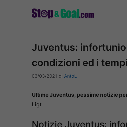
Vai
al
contenuto
Juventus: infortunio 
condizioni ed i temp
03/03/2021
di
AntoL
Ultime Juventus, pessime notizie per
Ligt
Notizie Juventus: info