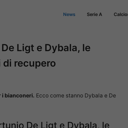
News
Serie A
Calci
De Ligt e Dybala, le
i di recupero
 i bianconeri.
Ecco come stanno Dybala e De
rtunio De Ligt e Dybala, le