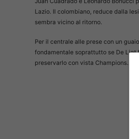
Juan Cuadrado e Leonardo Bonucci pot
Lazio. Il colombiano, reduce dalla les
sembra vicino al ritorno.
Per il centrale alle prese con un gua
fondamentale soprattutto se De Ligt 
preservarlo con vista Champions.