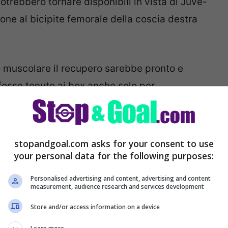
rebbero tornare disponibili in vista di Juve-
ione al bicipite femorale della coscia destra
io muscolare il recupero sarebbe pronto e
fosse tenuto ai box anche solo per
stopandgoal.com asks for your consent to use
your personal data for the following purposes:
Personalised advertising and content, advertising and content
measurement, audience research and services development
Store and/or access information on a device