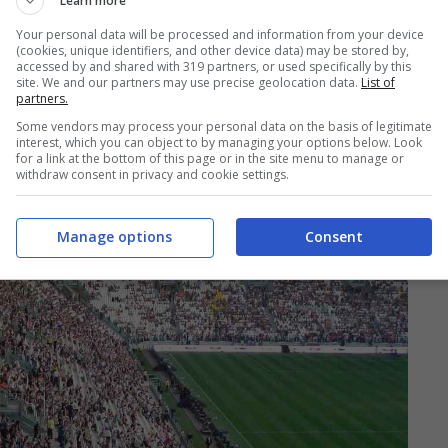
Learn more
Your personal data will be processed and information from your device
(cookies, unique identifiers, and other device data) may be stored by,
accessed by and shared with 319 partners, or used specifically by this
site. We and our partners may use precise geolocation data.
List of
partners.
Some vendors may process your personal data on the basis of legitimate
 quotazioni di Giorgio Chiellini sono
interest, which you can object to by managing your options below. Look
for a link at the bottom of this page or in the site menu to manage or
withdraw consent in privacy and cookie settings.
Manage options
Consent