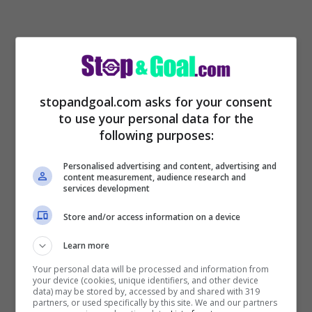
stopandgoal.com asks for your consent
to use your personal data for the
following purposes:
Personalised advertising and content, advertising and
Operazione sorpasso per l’
Inter
che può
content measurement, audience research and
services development
approfittare di un sabato che sorride ai
Store and/or access information on a device
nerazzurri, viste le sconfitte del Milan
(capolista) e della Juve (che inseguiva).
La
Learn more
società però ora non ha più intenzione di
Your personal data will be processed and information from
your device (cookies, unique identifiers, and other device
aspettare Conte che si gioca una fetta
data) may be stored by, accessed by and shared with 319
partners, or used specifically by this site. We and our partners