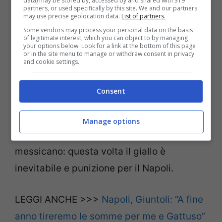
data) may be stored by, accessed by and shared with 319
Doveri non ha estrato il cartellino giallo in
partners, or used specifically by this site. We and our partners
may use precise geolocation data.
List of partners.
nessun caso, ma le immagini parlano
Some vendors may process your personal data on the basis
chiaro: entrambe le scorrettezze
of legitimate interest, which you can object to by managing
your options below. Look for a link at the bottom of this page
meritavano una ammonizione. La partita
or in the site menu to manage or withdraw consent in privacy
and cookie settings.
del difensore doveva interrompersi forse
dopo la mezz’ora di gioco.
Consent
A pochi minuti dal termine del primo
Manage options
tempo, ancora un fallo di Cuadrado sul
messicano: questa volta il giallo è
inevitabile e punizione per il Napoli.
LEGGI ANCHE >>>
Napoli, Giuntoli: “A fine
anno tireremo le somme per me e Gattuso”