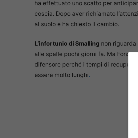
ha effettuato uno scatto per anticipar
coscia. Dopo aver richiamato l’attenz
al suolo e ha chiesto il cambio.
L’infortunio di Smalling
non riguarda 
alle spalle pochi giorni fa. Ma Fonse
difensore perché i tempi di recupero
essere molto lunghi
.