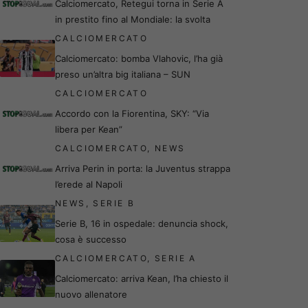
Calciomercato, Retegui torna in Serie A
in prestito fino al Mondiale: la svolta
CALCIOMERCATO
Calciomercato: bomba Vlahovic, l’ha già
preso un’altra big italiana – SUN
CALCIOMERCATO
Accordo con la Fiorentina, SKY: “Via
libera per Kean”
CALCIOMERCATO
,
NEWS
Arriva Perin in porta: la Juventus strappa
l’erede al Napoli
NEWS
,
SERIE B
Serie B, 16 in ospedale: denuncia shock,
cosa è successo
CALCIOMERCATO
,
SERIE A
Calciomercato: arriva Kean, l’ha chiesto il
nuovo allenatore