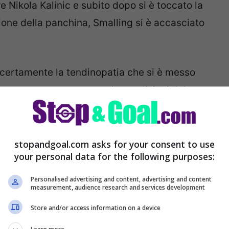
e Nikola Kalinic e subito dopo si è toccato la
ione della panchina, Smalling si è accasciato
certamente la tendinopatia che si è messo
ca resta preoccupato per le condizioni del suo
, in caso di problema grave, potrebbero
stopandgoal.com asks for your consent to use
your personal data for the following purposes:
Personalised advertising and content, advertising and content
measurement, audience research and services development
Store and/or access information on a device