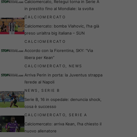
Calciomercato, Retegui torna in Serie A
in prestito fino al Mondiale: la svolta
CALCIOMERCATO
Calciomercato: bomba Vlahovic, l’ha già
preso un’altra big italiana – SUN
CALCIOMERCATO
Accordo con la Fiorentina, SKY: “Via
libera per Kean”
CALCIOMERCATO
,
NEWS
Arriva Perin in porta: la Juventus strappa
l’erede al Napoli
NEWS
,
SERIE B
Serie B, 16 in ospedale: denuncia shock,
cosa è successo
CALCIOMERCATO
,
SERIE A
Calciomercato: arriva Kean, l’ha chiesto il
nuovo allenatore