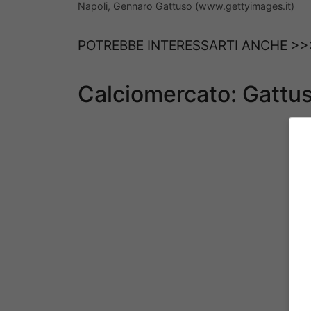
Napoli, Gennaro Gattuso (www.gettyimages.it)
POTREBBE INTERESSARTI ANCHE >
Calciomercato: Gattus