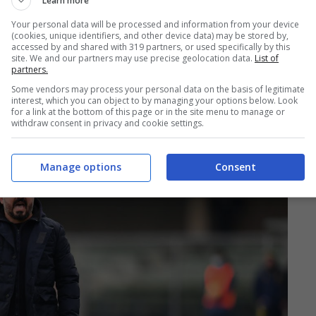
Learn more
esto trattamento dal Napoli
visto che si
Your personal data will be processed and information from your device
li obiettivi stagionali. L’allenatore non ha
(cookies, unique identifiers, and other device data) may be stored by,
accessed by and shared with 319 partners, or used specifically by this
hé sente sua la squadra e reputa ingiuste le
site. We and our partners may use precise geolocation data.
List of
partners.
ti, è rimasto deluso da De Laurentiis cha pare
Some vendors may process your personal data on the basis of legitimate
interest, which you can object to by managing your options below. Look
 Benitez) per questo ormai il rinnovo è
for a link at the bottom of this page or in the site menu to manage or
withdraw consent in privacy and cookie settings.
fine stagione sembra inevitabile.
Manage options
Consent