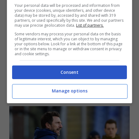
io non li venderò».
Your personal data will be processed and information from
your device (cookies, unique identifiers, and other device
data) may be stored by, accessed by and shared with 319
A sentire il numero uno cagliaritano,
partners, or used specifically by this site. We and our partners
may use precise geolocation data.
List of partners.
ne
ssuno sarà esente dalle proprie
Some vendors may process your personal data on the basis
of legitimate interest, which you can object to by managing
responsabilità in caso di Serie B.
your options below. Look for a link at the bottom of this page
or in the site menu to manage or withdraw consent in privacy
and cookie settings.
«Dobbiamo tutti – la conferma di Tommaso
Giulini – dare qualcosa di più, a cominciare
Consent
dall’allenatore ma abbiamo fiducia in lui.
Manage options
Vedo troppe teste basse in campo e fuori».