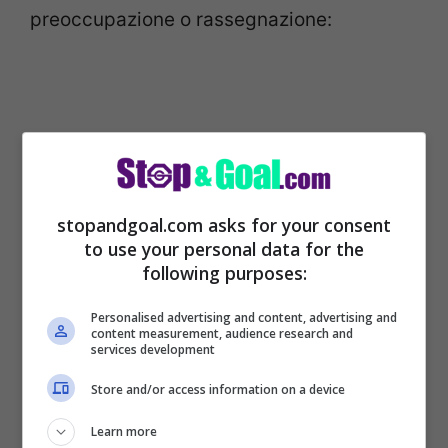
preoccupazione o rassegnazione:
stopandgoal.com asks for your consent
to use your personal data for the
following purposes:
Personalised advertising and content, advertising and
content measurement, audience research and
«Ora è arrivato il momento di reagire e
services development
venirne fuori altrimenti tanti di questi
Store and/or access information on a device
giocatori giocheranno in un’altra categoria,
Learn more