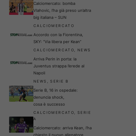
Calciomercato: bomba
Vlahovic, l’ha già preso un’altra
big italiana – SUN
CALCIOMERCATO
Accordo con la Fiorentina,
SKY: “Via libera per Kean”
CALCIOMERCATO
,
NEWS
Arriva Perin in porta: la
Juventus strappa l’erede al
Napoli
NEWS
,
SERIE B
Serie B, 16 in ospedale:
denuncia shock,
cosa è successo
CALCIOMERCATO
,
SERIE
A
Calciomercato: arriva Kean, l’ha
chiesto il nuovo allenatore