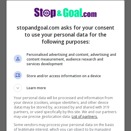
stopandgoal.com asks for your consent
to use your personal data for the
Il Milan punta a rinforzare l’attacco e vuole
following purposes:
acquistare Brenner del Sao Paulo
. Il club
Personalised advertising and content, advertising and
content measurement, audience research and
rossonero è in cerca di una punta giovane
services development
da affiancare a Ibra e che possa essere il
Store and/or access information on a device
fulcro del gioco rossonero anche in futuro.
Learn more
Brenner
sempre il profilo perfetto. In
Your personal data will be processed and information from
Brasile sta lasciando tutti a bocca aperta.
your device (cookies, unique identifiers, and other device
data) may be stored by, accessed by and shared with 319
Brenner
ha messo a segno 22 gol
partners, or used specifically by this site. We and our partners
may use precise geolocation data.
List of partners.
stagionali quest’anno con la maglia del
Some vendors may process your personal data on the basis
of legitimate interest, which you can object to by managing
Sao Paulo.