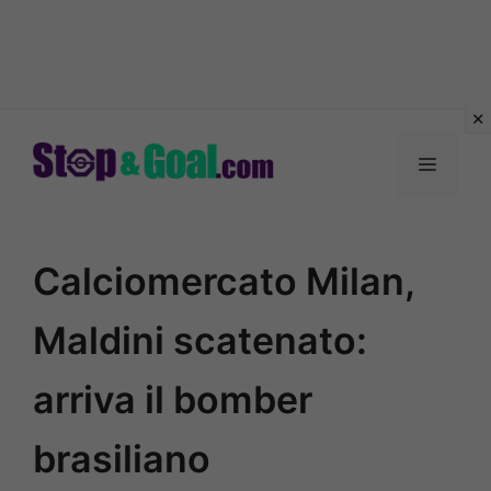
Vai
al
Menu
contenuto
Calciomercato Milan,
Maldini scatenato:
arriva il bomber
brasiliano