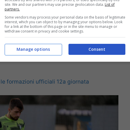
site. We and our partners may use precise geolocation data.
List of
partners.
Some vendors may process your personal data on the basis of legitimate
interest, which you can object to by managing your options below. Look
for a link at the bottom of this page or in the site menu to manage or
withdraw consent in privacy and cookie settings.
Manage options
Consent
e formazioni ufficiali 12a giornata