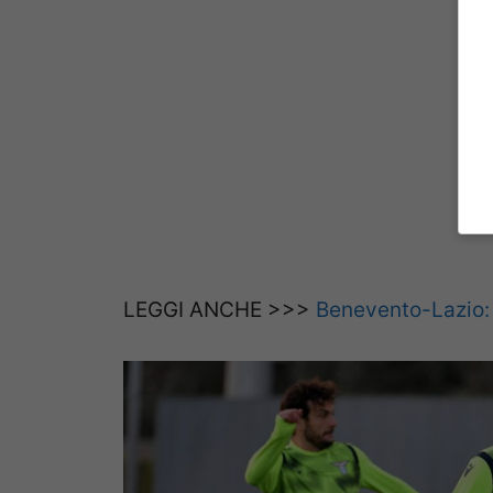
LEGGI ANCHE >>>
Benevento-Lazio: l