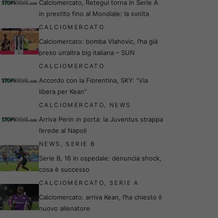
Calciomercato, Retegui torna in Serie A
in prestito fino al Mondiale: la svolta
CALCIOMERCATO
Calciomercato: bomba Vlahovic, l’ha già
preso un’altra big italiana – SUN
CALCIOMERCATO
Accordo con la Fiorentina, SKY: “Via
libera per Kean”
CALCIOMERCATO
,
NEWS
Arriva Perin in porta: la Juventus strappa
l’erede al Napoli
NEWS
,
SERIE B
Serie B, 16 in ospedale: denuncia shock,
cosa è successo
CALCIOMERCATO
,
SERIE A
Calciomercato: arriva Kean, l’ha chiesto il
nuovo allenatore