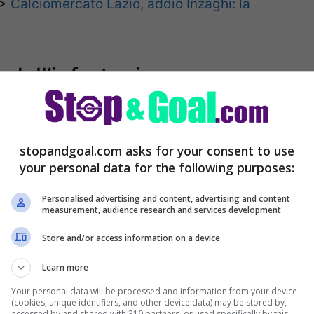
>>
Calciomercato Lazio, addio Inzaghi: la
 dall’infortunio
o durante la partita persa dalla sua Lazio
, in
 occasione a sostituirlo è stato il nuovo
stopandgoal.com asks for your consent to use
si poteva pensare che potesse rientrare
your personal data for the following purposes:
 nel nuovo anno, ma il centrale ha ridotto i
Personalised advertising and content, advertising and content
measurement, audience research and services development
one della sua squadra e del suo allenatore.
Store and/or access information on a device
cato, in trasferta, contro il Benevento del
Learn more
rso pareggiando per 1-1.
Your personal data will be processed and information from your device
(cookies, unique identifiers, and other device data) may be stored by,
accessed by and shared with 319 partners, or used specifically by this