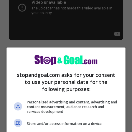
Spezia-Bologna, il risultato
è di 2-2
stopandgoal.com asks for your consent
to use your personal data for the
Al 19′ segnano i padroni di casa: insacca
following purposes:
N’Zola da posizione molto comoda, servito
Personalised advertising and content, advertising and
da Gyasi con un tocco dalla sinistra.
content measurement, audience research and
services development
Raddoppio spezioni al 63′, ancora grazie a
Store and/or access information on a device
N’Zola, che stasera si fa trovare sempre al