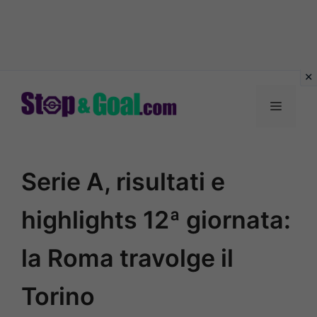
Vai
al
Menu
contenuto
Serie A, risultati e
highlights 12ª giornata:
la Roma travolge il
Torino