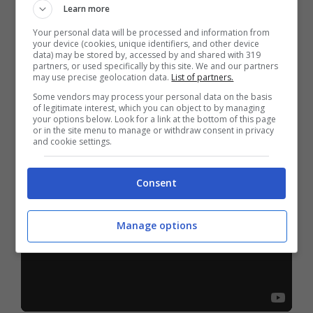
posto giusto e alla seconda occasione
Learn more
capitalizza al meglio un assist di Agudelo.
Your personal data will be processed and information from
your device (cookies, unique identifiers, and other device
Accorcia le distanze Dominguez al 72′. Al
data) may be stored by, accessed by and shared with 319
partners, or used specifically by this site. We and our partners
may use precise geolocation data.
List of partners.
90′ arriva il pareggio beffa: ci pensa
Some vendors may process your personal data on the basis
Barrow, da lontanissimo, a rimettere le
of legitimate interest, which you can object to by managing
your options below. Look for a link at the bottom of this page
cose a posto per Sinisa Mihajlovic.
or in the site menu to manage or withdraw consent in privacy
and cookie settings.
Consent
Manage options