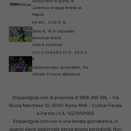
Arriva Perin in porta: la
Juventus strappa l’erede al
Napoli
NEWS
,
SERIE B
Serie B, 16 in ospedale:
denuncia shock,
cosa è successo
CALCIOMERCATO
,
SERIE
A
Calciomercato: arriva Kean, l’ha
chiesto il nuovo allenatore
Stopandgoal.com di proprietà di WEB 365 SRL - Via
Nicola Marchese 10, 00141 Roma (RM) - Codice Fiscale
e Partita I.V.A. 12279101005
Stopandgoal.com non è una testata giornalistica, in
quanto viene aggiornato senza alcuna periodicità. Non