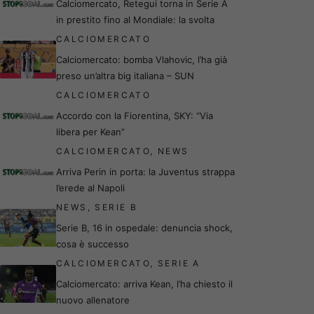
Calciomercato, Retegui torna in Serie A
in prestito fino al Mondiale: la svolta
CALCIOMERCATO
Calciomercato: bomba Vlahovic, l’ha già
preso un’altra big italiana – SUN
CALCIOMERCATO
Accordo con la Fiorentina, SKY: “Via
libera per Kean”
CALCIOMERCATO
,
NEWS
Arriva Perin in porta: la Juventus strappa
l’erede al Napoli
NEWS
,
SERIE B
Serie B, 16 in ospedale: denuncia shock,
cosa è successo
CALCIOMERCATO
,
SERIE A
Calciomercato: arriva Kean, l’ha chiesto il
nuovo allenatore