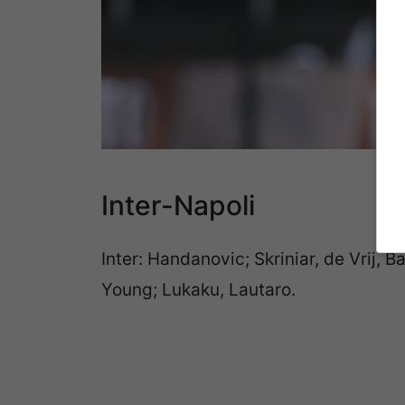
Inter-Napoli
Inter: Handanovic; Skriniar, de Vrij, B
Young; Lukaku, Lautaro.