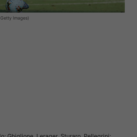
 (Getty Images)
o; Ghiglione, Lerager, Sturaro, Pellegrini;