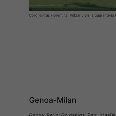
Coronavirus Fiorentina, Pulgar vìola la quarantena
Genoa-Milan
Genoa: Perin; Goldaniga, Bani, Masiell