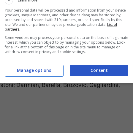
Learn more
Your personal data will be processed and information from your device
(cookies, unique identifiers, and other device data) may be stored by,
accessed by and shared with 319 partners, or used specifically by this
site. We and our partners may use precise geolocation data.
List of
partners.
Some vendors may process your personal data on the basis of legitimate
interest, which you can object to by managing your options below. Look
for a link at the bottom of this page or in the site menu to manage or
withdraw consent in privacy and cookie settings.
Manage options
Consent
astoni; Darmian, Barella, Brozovic, Gagliardini,