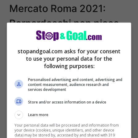
Mercato Roma 2021:
Bernardeschi non piace,
Milik ancora sul mercato
stopandgoal.com asks for your consent
Come detto Arek Milik potrebbe arrivare a
to use your personal data for the
following purposes:
Torino in anticipo grazie al cartellino di
Federico Bernardeschi anche se gli
Personalised advertising and content, advertising and
content measurement, audience research and
azzurri nicchiano.
services development
Store and/or access information on a device
La crisi economica causata dal covid
Learn more
continua a penalizzare fortemente il club
Your personal data will be processed and information from
di Serie A e potrebbe incidere anche sul
your device (cookies, unique identifiers, and other device
data) may be stored by, accessed by and shared with 319