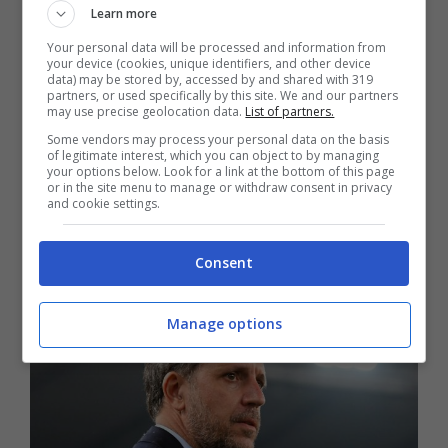
Learn more
fretta, il 30 ottobre del 2018 nella gara di
Your personal data will be processed and information from
Coppa del Re contro il Deportivo Ebro.
your device (cookies, unique identifiers, and other device
data) may be stored by, accessed by and shared with 319
partners, or used specifically by this site. We and our partners
may use precise geolocation data.
List of partners.
Dopo l’esordio
Kang-in Lee firma il primo
Some vendors may process your personal data on the basis
of legitimate interest, which you can object to by managing
contratto
da professionista con una
your options below. Look for a link at the bottom of this page
or in the site menu to manage or withdraw consent in privacy
superclausola rescissoria da 80 milioni di
and cookie settings.
euro.
Consent
Manage options