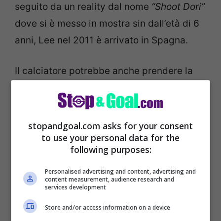
seguito da un reality dal nome
“Shoot Dori”
dove si è messo in mostra sin dall’età di 6
anni, Lee nel 2011 è arrivato in Spagna.
Il calciatore potrebbe anche prendere la
cittadinanza spagnola per evitare il
servizio militare sudcoreano (come
successo con Son).
stopandgoal.com asks for your consent
to use your personal data for the
following purposes:
Ad ogni modo nel 2011 è entrato entra a far
parte delle giovanili del
Valencia
. Nella
Personalised advertising and content, advertising and
content measurement, audience research and
canterà
valenciana
, è uno dei migliori astri
services development
nascenti per questo il suo esordio con la
Store and/or access information on a device
maglia della prima squadra è arrivato in