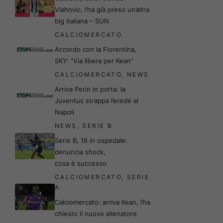
Vlahovic, l’ha già preso un’altra
big italiana – SUN
CALCIOMERCATO
Accordo con la Fiorentina,
SKY: “Via libera per Kean”
CALCIOMERCATO
,
NEWS
Arriva Perin in porta: la
Juventus strappa l’erede al
Napoli
NEWS
,
SERIE B
Serie B, 16 in ospedale:
denuncia shock,
cosa è successo
CALCIOMERCATO
,
SERIE
A
Calciomercato: arriva Kean, l’ha
chiesto il nuovo allenatore