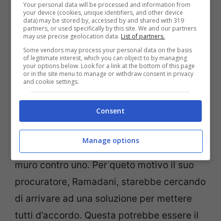
Your personal data will be processed and information from
your device (cookies, unique identifiers, and other device
avrebbe fissato una deadline interna per
data) may be stored by, accessed by and shared with 319
partners, or used specifically by this site. We and our partners
Natale. Qualora il centrale non volesse
may use precise geolocation data.
List of partners.
accettare l’accordo proposta dai viola, con
Some vendors may process your personal data on the basis
of legitimate interest, which you can object to by managing
grande serenità, il calciatore sarebbe
your options below. Look for a link at the bottom of this page
or in the site menu to manage or withdraw consent in privacy
ceduto il prima possibile in modo da
and cookie settings.
incassare il massimo e non perderlo a
Consent
parametro zero. A differenza di altri
giocatori che hanno lasciato la Fiorentina
Manage options
in passato, Milenkovic non vorrebbe un
muro contro uno. Per queto motivo il suo
procuratore, Ramadani, starebbe cercando
di arrivare ad una soluzione per mettere
tutti d’accordo. Questa potrebbe essere il