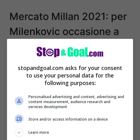
Mercato Millan 2021: per
Milenkovic occasione a
gennaio?
Prima di cedere il calciatore, la Fiorentina
stopandgoal.com asks for your consent
to use your personal data for the
vorrebbe provare a fare un ultimo tentativo
following purposes:
per convincere Milenkovic ad allungare il
proprio contratto.
Personalised advertising and content, advertising and
content measurement, audience research and
services development
Tuttavia la società sembrerebbe oramai
Store and/or access information on a device
destinata e rassegnata a salutare Nikola
Learn more
Milenkovic.
Per questo il club viola