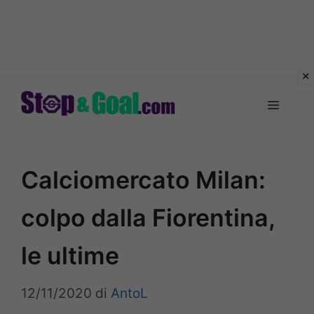
Vai
al
Menu
contenuto
Calciomercato Milan:
colpo dalla Fiorentina,
le ultime
12/11/2020
di
AntoL