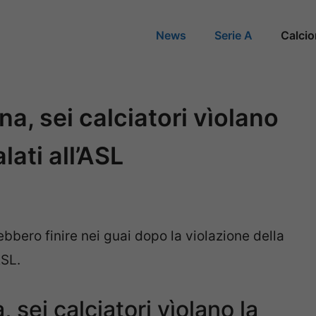
News
Serie A
Calci
a, sei calciatori vìolano
ati all’ASL
ebbero finire nei guai dopo la violazione della
ASL.
 sei calciatori vìolano la