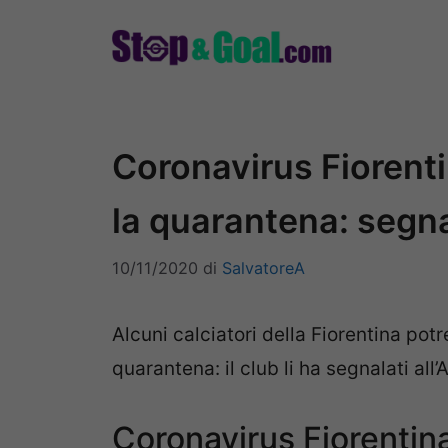
Vai
al
contenuto
Coronavirus Fiorentin
la quarantena: segnal
10/11/2020
di
SalvatoreA
Alcuni calciatori della Fiorentina potr
quarantena: il club li ha segnalati all’
Coronavirus Fiorentina,