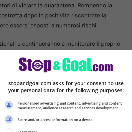
iatori di violare la quarantena. Rompendo la
costretta dopo le positività riscontrate la
ero essersi esposti a numerosi rischi.
ionali e continueranno a monitorare il proprio
iornato. Dopodiché toccherà alla Procura
 coloro che hanno rotto la bolla.
stopandgoal.com asks for your consent to use
your personal data for the following purposes:
Personalised advertising and content, advertising and content
measurement, audience research and services development
Store and/or access information on a device