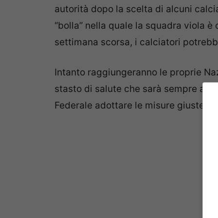
autorità dopo la scelta di alcuni calc
“bolla” nella quale la squadra viola è 
settimana scorsa, i calciatori potrebb
Intanto raggiungeranno le proprie Naz
stasto di salute che sarà sempre agg
Federale adottare le misure giuste per