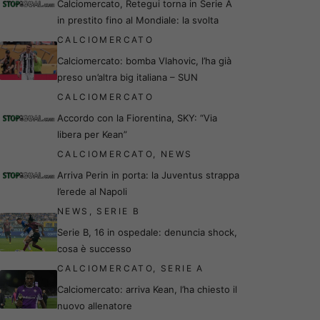
Calciomercato, Retegui torna in Serie A
in prestito fino al Mondiale: la svolta
CALCIOMERCATO
Calciomercato: bomba Vlahovic, l’ha già
preso un’altra big italiana – SUN
CALCIOMERCATO
Accordo con la Fiorentina, SKY: “Via
libera per Kean”
CALCIOMERCATO
,
NEWS
Arriva Perin in porta: la Juventus strappa
l’erede al Napoli
NEWS
,
SERIE B
Serie B, 16 in ospedale: denuncia shock,
cosa è successo
CALCIOMERCATO
,
SERIE A
Calciomercato: arriva Kean, l’ha chiesto il
nuovo allenatore