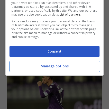
your device (cookies, unique identifiers, and other device
data) may be stored by, accessed by and shared with 319
Tutto il gruppo della prima squadra, in
partners, or used specifically by this site. We and our partners
may use precise geolocation data.
List of partners.
questo momento, entrerà in bolla e
Some vendors may process your personal data on the basis
proseguirà tutto l’iter previsto dai
of legitimate interest, which you can object to by managing
your options below. Look for a link at the bottom of this page
protocolli sanitari
“.
or in the site menu to manage or withdraw consent in privacy
and cookie settings.
LEGGI ANCHE >>>
Fiorentina: lutto in casa
Consent
Montella, è morto il papà
Manage options