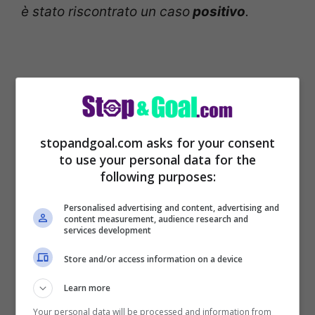
è stato riscontrato un caso
positivo
.
stopandgoal.com asks for your consent
to use your personal data for the
following purposes:
Personalised advertising and content, advertising and
content measurement, audience research and
services development
Si tratta di José Maria
Callejon
. Il
Store and/or access information on a device
calciatore è asintomatico e sta bene. E’
stato subito messo in isolamento fiduciario
Learn more
e non potrà avere contatti con l’esterno.
Your personal data will be processed and information from