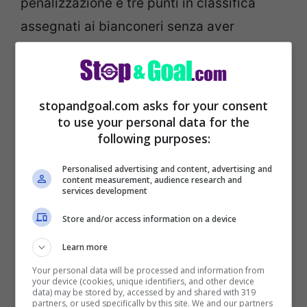
penalizzazione e tre punti in classifica
assegnati ai bianconeri senza aver
giocato.
stopandgoal.com asks for your consent
to use your personal data for the
following purposes:
Personalised advertising and content, advertising and
content measurement, audience research and
services development
Store and/or access information on a device
Learn more
Your personal data will be processed and information from
LEGGI ANCHE >>>
FIGC, Gravina sul
your device (cookies, unique identifiers, and other device
data) may be stored by, accessed by and shared with 319
protocollo: “Abbiamo chiesto cambiamenti”
partners, or used specifically by this site. We and our partners