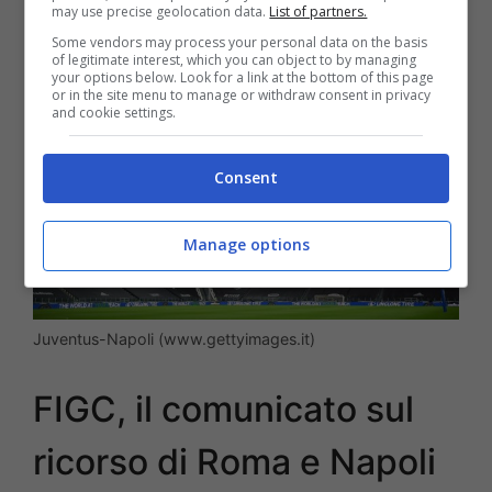
may use precise geolocation data.
List of partners.
Some vendors may process your personal data on the basis
of legitimate interest, which you can object to by managing
your options below. Look for a link at the bottom of this page
or in the site menu to manage or withdraw consent in privacy
and cookie settings.
Consent
Manage options
Juventus-Napoli (www.gettyimages.it)
FIGC, il comunicato sul
ricorso di Roma e Napoli