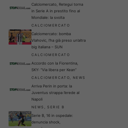
Calciomercato, Retegui torna
in Serie A in prestito fino al
Mondiale: la svolta
CALCIOMERCATO
Calciomercato: bomba
Vlahovic, l’ha già preso un’altra
big italiana – SUN
CALCIOMERCATO
Accordo con la Fiorentina,
SKY: “Via libera per Kean”
CALCIOMERCATO
,
NEWS
Arriva Perin in porta: la
Juventus strappa l’erede al
Napoli
NEWS
,
SERIE B
Serie B, 16 in ospedale:
denuncia shock,