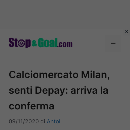
Vai
al
Menu
contenuto
Calciomercato Milan,
senti Depay: arriva la
conferma
09/11/2020
di
AntoL