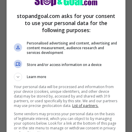
potrebbe approfittare del momento di
stopandgoal.com asks for your consent
empasse
per chiudere il colpo di mercato
to use your personal data for the
con il Lione.
following purposes:
Personalised advertising and content, advertising and
content measurement, audience research and
services development
Store and/or access information on a device
Learn more
Your personal data will be processed and information from
your device (cookies, unique identifiers, and other device
data) may be stored by, accessed by and shared with 319
partners, or used specifically by this site. We and our partners
may use precise geolocation data.
List of partners.
Calciomercato Milan, Tomiyasu (Getty Images)
Some vendors may process your personal data on the basis
of legitimate interest, which you can object to by managing
your options below. Look for a link at the bottom of this page
Mercato Milan: Depay via
or in the site menu to manage or withdraw consent in privacy