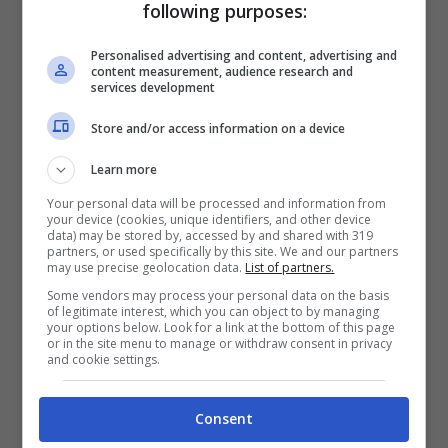
following purposes:
Personalised advertising and content, advertising and
content measurement, audience research and
services development
Store and/or access information on a device
Learn more
Your personal data will be processed and information from
your device (cookies, unique identifiers, and other device
data) may be stored by, accessed by and shared with 319
partners, or used specifically by this site. We and our partners
may use precise geolocation data.
List of partners.
Some vendors may process your personal data on the basis
of legitimate interest, which you can object to by managing
your options below. Look for a link at the bottom of this page
Roberto Mancini (www.gettyimages.it)
or in the site menu to manage or withdraw consent in privacy
and cookie settings.
Momento molto importante per l’
Italia
,
chiamata a non sbagliare contro la Polonia
Consent