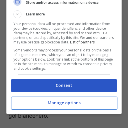
Domenica 8/11 (ore 12.30)
Lazio-Juventus
Store and/or access information on a device
Learn more
Da schierare
: Cristiano Ronaldo, va
Your personal data will be processed and information from
schierato anche in match complicati.
your device (cookies, unique identifiers, and other device
data) may be stored by, accessed by and shared with 319
Dall’altra parte monitorate la situazione di
partners, or used specifically by this site. We and our partners
may use precise geolocation data.
List of partners.
Immobile. Morata non si può tenere fuori in
Some vendors may process your personal data on the basis
of legitimate interest, which you can object to by managing
questo momento, Kulusevski può far male.
your options below. Look for a link at the bottom of this page
or in the site menu to manage or withdraw consent in privacy
Da evitare
: i portieri. Magari anche Acerbi,
and cookie settings.
Hoedt e i difensori della Lazio. Da tenere
Consent
fuori per questa giornata.
Scommessa
: Milinkovic-Savic sa come far
Manage options
male alla Juve, Chiesa a caccia del primo
gol bianconero.