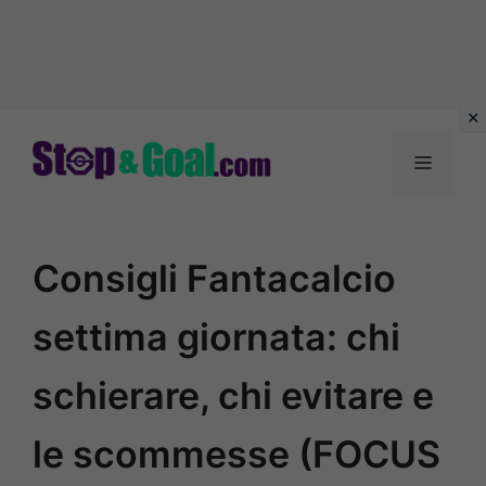
Vai
al
Menu
contenuto
Consigli Fantacalcio
settima giornata: chi
schierare, chi evitare e
le scommesse (FOCUS