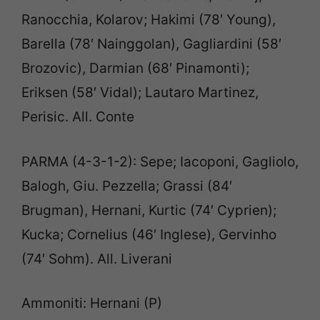
Ranocchia, Kolarov; Hakimi (78′ Young),
Barella (78′ Nainggolan), Gagliardini (58′
Brozovic), Darmian (68′ Pinamonti);
Eriksen (58′ Vidal); Lautaro Martinez,
Perisic. All. Conte
PARMA (4-3-1-2): Sepe; Iacoponi, Gagliolo,
Balogh, Giu. Pezzella; Grassi (84′
Brugman), Hernani, Kurtic (74′ Cyprien);
Kucka; Cornelius (46′ Inglese), Gervinho
(74′ Sohm). All. Liverani
Ammoniti: Hernani (P)