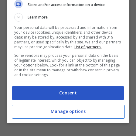
Store and/or access information on a device
Kucka. Quando sembra tutto finito per
Learn more
l’Inter ma i nerazzurri accorciano le
Your personal data will be processed and information from
distanze con Brozovic: il croato segna dal
your device (cookies, unique identifiers, and other device
data) may be stored by, accessed by and shared with 319
limite dell’area al 64′ liberato al tiro da un
partners, or used specifically by this site. We and our partners
may use precise geolocation data.
List of partners.
tocco di Barella. La rimonta si completa nel
Some vendors may process your personal data on the basis
recupero, grazie alle rete di Perisic: il
of legitimate interest, which you can object to by managing
your options below. Look for a link at the bottom of this page
croato anticipa Inglese e devia di testa su
or in the site menu to manage or withdraw consent in privacy
and cookie settings.
calcio piazzato dalla sinistra.
Il risultato
finale è di 2-2
.
Consent
Manage options