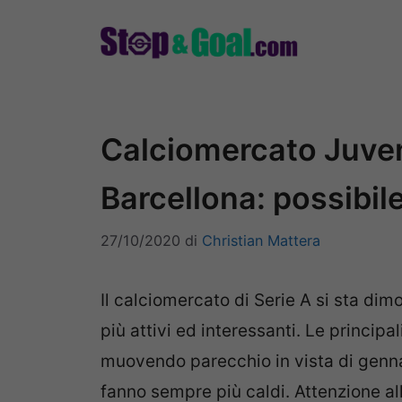
Vai
al
contenuto
Calciomercato Juven
Barcellona: possibi
27/10/2020
di
Christian Mattera
Il calciomercato di Serie A si sta di
più attivi ed interessanti. Le princip
muovendo parecchio in vista di gennai
fanno sempre più caldi. Attenzione al