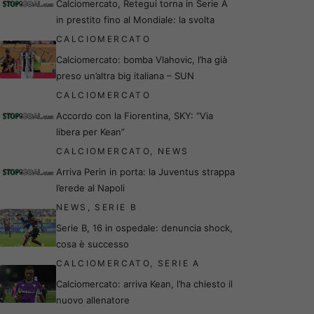
Calciomercato, Retegui torna in Serie A
in prestito fino al Mondiale: la svolta
CALCIOMERCATO
Calciomercato: bomba Vlahovic, l’ha già
preso un’altra big italiana – SUN
CALCIOMERCATO
Accordo con la Fiorentina, SKY: “Via
libera per Kean”
CALCIOMERCATO
,
NEWS
Arriva Perin in porta: la Juventus strappa
l’erede al Napoli
NEWS
,
SERIE B
Serie B, 16 in ospedale: denuncia shock,
cosa è successo
CALCIOMERCATO
,
SERIE A
Calciomercato: arriva Kean, l’ha chiesto il
nuovo allenatore