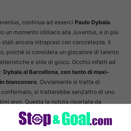
 Juventus, continua ad esserci
Paulo Dybala
.
o un momento idilliaco alla Juventus, e in più
 stati ancora intrapresi con concretezza. Il
o, poichè lo considera un giocatore di talento
teristiche e stile di gioco. Occhio infatti ad
o:
Dybala al Barcellona, con tanto di maxi-
in bianconero
. Ovviamente si tratta di
 confermato, si tratterebbe senz’altro di uno
ltimi anni. Questa la notizia riportata da