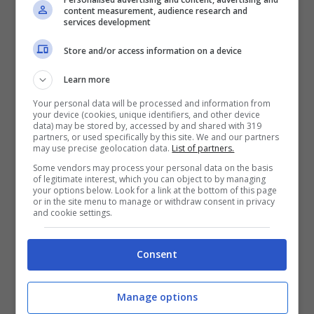
content measurement, audience research and
dirà addio alla Serie A. Sarà
services development
compagno di ...
Leggi tutto
Store and/or access information on a device
Learn more
23/02/2022
Your personal data will be processed and information from
your device (cookies, unique identifiers, and other device
data) may be stored by, accessed by and shared with 319
partners, or used specifically by this site. We and our partners
may use precise geolocation data.
List of partners.
Some vendors may process your personal data on the basis
of legitimate interest, which you can object to by managing
your options below. Look for a link at the bottom of this page
or in the site menu to manage or withdraw consent in privacy
and cookie settings.
Consent
Manage options