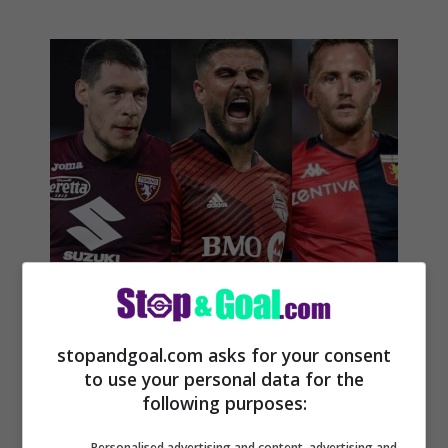
Calciomercato, è fatta: lascia
subito la Serie A, giocherà al
stopandgoal.com asks for your consent
Toronto
to use your personal data for the
following purposes:
Chiuso il colpo di calciomercato,
giocherà al Toronto e già a marzo
Personalised advertising and content, advertising and