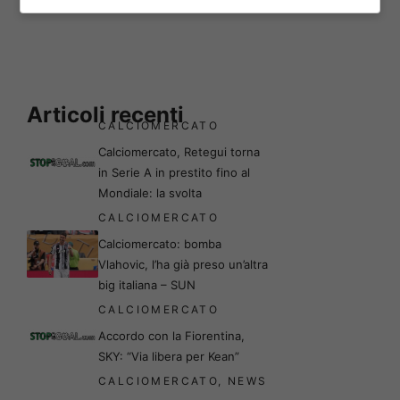
Articoli recenti
CALCIOMERCATO
Calciomercato, Retegui torna
in Serie A in prestito fino al
Mondiale: la svolta
CALCIOMERCATO
Calciomercato: bomba
Vlahovic, l’ha già preso un’altra
big italiana – SUN
CALCIOMERCATO
Accordo con la Fiorentina,
SKY: “Via libera per Kean”
CALCIOMERCATO
,
NEWS