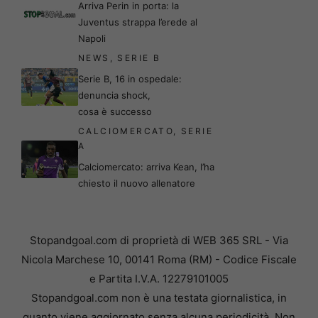
Arriva Perin in porta: la
Juventus strappa l’erede al
Napoli
NEWS
,
SERIE B
Serie B, 16 in ospedale:
denuncia shock,
cosa è successo
CALCIOMERCATO
,
SERIE
A
Calciomercato: arriva Kean, l’ha
chiesto il nuovo allenatore
Stopandgoal.com di proprietà di WEB 365 SRL - Via
Nicola Marchese 10, 00141 Roma (RM) - Codice Fiscale
e Partita I.V.A. 12279101005
Stopandgoal.com non è una testata giornalistica, in
quanto viene aggiornato senza alcuna periodicità. Non