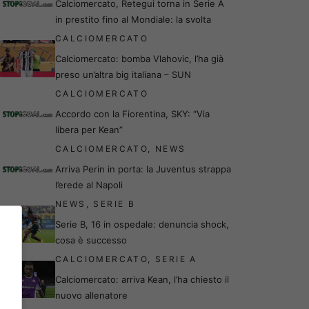
Calciomercato, Retegui torna in Serie A
in prestito fino al Mondiale: la svolta
CALCIOMERCATO
Calciomercato: bomba Vlahovic, l’ha già
preso un’altra big italiana – SUN
CALCIOMERCATO
Accordo con la Fiorentina, SKY: “Via
libera per Kean”
CALCIOMERCATO
,
NEWS
Arriva Perin in porta: la Juventus strappa
l’erede al Napoli
NEWS
,
SERIE B
Serie B, 16 in ospedale: denuncia shock,
cosa è successo
CALCIOMERCATO
,
SERIE A
Calciomercato: arriva Kean, l’ha chiesto il
nuovo allenatore