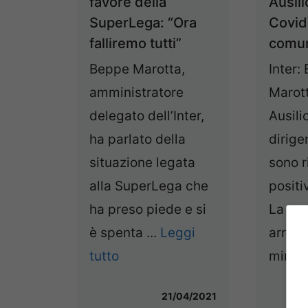
favore della
Ausili
SuperLega: “Ora
Covid-
falliremo tutti”
comun
Beppe Marotta,
Inter:
amministratore
Marott
delegato dell’Inter,
Ausilio
ha parlato della
dirige
situazione legata
sono r
alla SuperLega che
positi
ha preso piede e si
La co
è spenta ...
Leggi
arriva
tutto
minuti 
21/04/2021