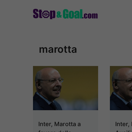
Vai
al
contenuto
marotta
Inter, Marotta a
Inter,