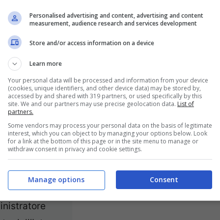
Personalised advertising and content, advertising and content
measurement, audience research and services development
Store and/or access information on a device
Learn more
Your personal data will be processed and information from your device
(cookies, unique identifiers, and other device data) may be stored by,
accessed by and shared with 319 partners, or used specifically by this
site. We and our partners may use precise geolocation data.
List of
partners.
Some vendors may process your personal data on the basis of legitimate
-Inter,
interest, which you can object to by managing your options below. Look
for a link at the bottom of this page or in the site menu to manage or
ta: “Qualcosa
withdraw consent in privacy and cookie settings.
UEFA non è
o, vogliamo
Manage options
Consent
ezza”
nistratore