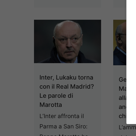
Inter, Lukaku torna
Genoa
con il Real Madrid?
Marot
Le parole di
alla 
Marotta
andat
chiar
L’Inter affronta il
Parma a San Siro:
L’ammi