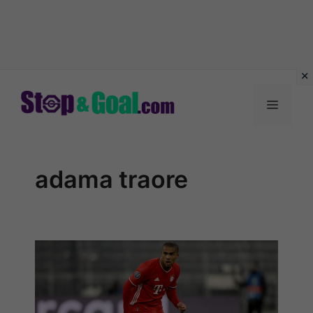
Vai
al
Menu
contenuto
adama traore