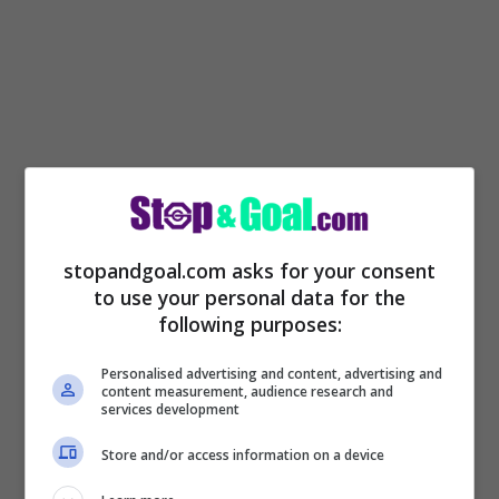
Lo status di
Vincenzo
Montella
sta
diventando sempre più importante. Con la
stopandgoal.com asks for your consent
to use your personal data for the
Turchia sta facendo benissimo, sta
following purposes:
portando ottimi risultati e quindi il suo
Personalised advertising and content, advertising and
lavoro non è assolutamente passato
content measurement, audience research and
services development
inosservato per le big di Serie A.
Store and/or access information on a device
Secondo quanto riferisce
Asromalive.it,