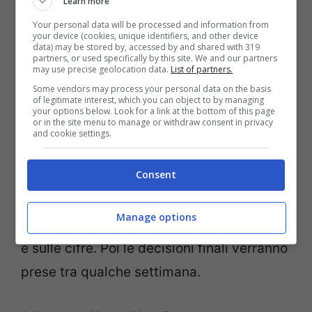
Learn more
Vincenzo Montella ha avuto un contatto
Your personal data will be processed and information from
your device (cookies, unique identifiers, and other device
serio con la Roma
. Claudio Ranieri sta
data) may be stored by, accessed by and shared with 319
partners, or used specifically by this site. We and our partners
cercando il miglior allenatore possibile per
may use precise geolocation data.
List of partners.
la squadra giallorossa, vuole lasciarla in
Some vendors may process your personal data on the basis
of legitimate interest, which you can object to by managing
ottime mani e il nome di Montella è uno di
your options below. Look for a link at the bottom of this page
or in the site menu to manage or withdraw consent in privacy
quelli che piace molto.
and cookie settings.
Consent
Addirittura secondo la medesima fonte
Roma e Montella avrebbero raggiunto un
Manage options
accordo verbale
sulla durata del contratto
e sulle cifre. Poi le decisioni finali verranno
prese tra qualche settimana.