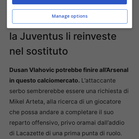
Manage options
Vlahovic via per 65MLN:
la Juventus li reinveste
nel sostituto
Dusan Vlahovic potrebbe finire all’Arsenal
in questo calciomercato.
L’attaccante
serbo sembrerebbe essere una richiesta di
Mikel Arteta, alla ricerca di un giocatore
che possa andare a completare il suo
reparto offensivo, privo oramai dall’addio
di Lacazette di una prima punta di ruolo.