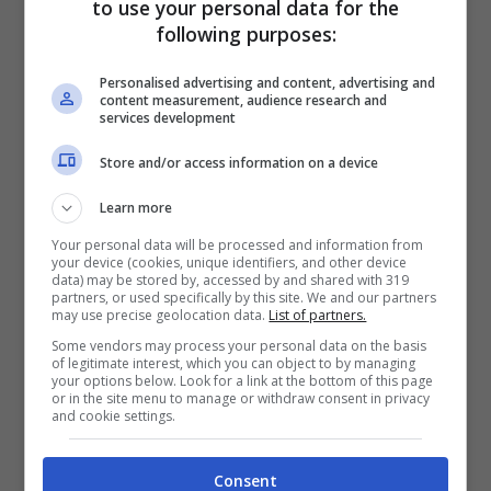
to use your personal data for the
following purposes:
Personalised advertising and content, advertising and
content measurement, audience research and
services development
Store and/or access information on a device
Learn more
Your personal data will be processed and information from
Stando dunque a quanto riportato dai
your device (cookies, unique identifiers, and other device
data) may be stored by, accessed by and shared with 319
partners, or used specifically by this site. We and our partners
colleghi di
CaughtOffSide
,
l’Arsenal
may use precise geolocation data.
List of partners.
avrebbe messo gli occhi su Dusan
Some vendors may process your personal data on the basis
of legitimate interest, which you can object to by managing
Vlahovic per questo calciomercato
. Mikel
your options below. Look for a link at the bottom of this page
or in the site menu to manage or withdraw consent in privacy
Arteta è un estimatore del serbo, che
and cookie settings.
nonostante le difficoltà gode ancora di una
Consent
certa considerazione in giro per l’Europa.