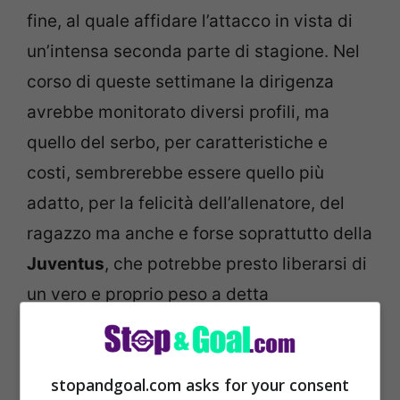
fine, al quale affidare l’attacco in vista di
un’intensa seconda parte di stagione. Nel
corso di queste settimane la dirigenza
avrebbe monitorato diversi profili, ma
quello del serbo, per caratteristiche e
costi, sembrerebbe essere quello più
adatto, per la felicità dell’allenatore, del
ragazzo ma anche e forse soprattutto della
Juventus
, che potrebbe presto liberarsi di
un vero e proprio peso a detta
dell’ambiente.
stopandgoal.com asks for your consent