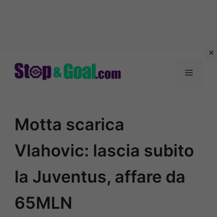
Vai
al
Menu
contenuto
Motta scarica
Vlahovic: lascia subito
la Juventus, affare da
65MLN