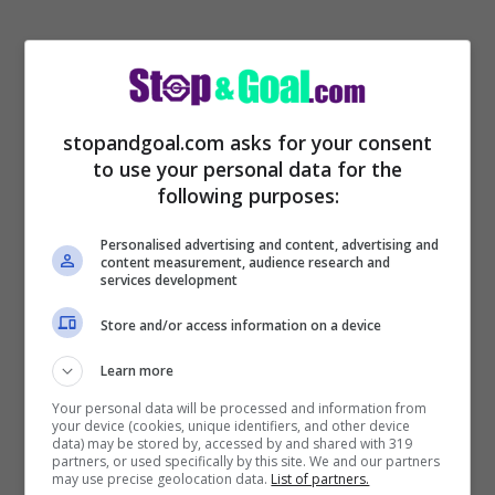
stopandgoal.com asks for your consent
to use your personal data for the
Ci sono aggiornamenti che arrivano e
following purposes:
riguardano quelle che sono le
trattative di
calciomercato
che possono portare alla
Personalised advertising and content, advertising and
content measurement, audience research and
svolta con nuovi arrivi. Perché ci sono
services development
degli aggiornamenti che riguardano i
Store and/or access information on a device
possibili
nuovi acquisti della Juventus
n
Learn more
diversi reparti e anche l’attacco è un ruolo
Your personal data will be processed and information from
your device (cookies, unique identifiers, and other device
da dover rinforzare, ancor di più dopo
data) may be stored by, accessed by and shared with 319
partners, or used specifically by this site. We and our partners
l’ennesimo
infortunio
.
may use precise geolocation data.
List of partners.